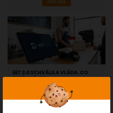
ČÍST VÍCE
EET 2.0 SCHVÁLILA VLÁDA. CO
ZATÍM VÍME?
11. 5. 2026
Gastro, Obchod, Obecné, Služby
Vláda schválila návrh zákona, který má znovu
zavést elektronickou evidenci tržeb v nové
podobě označované jako EET 2.0. Zatím ale
nejde…