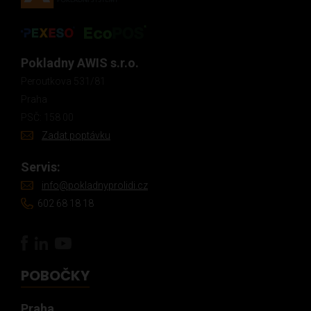
Pokladny AWIS s.r.o.
Peroutkova 531/81
Praha
PSČ: 158 00
Zadat poptávku
Servis:
info@pokladnyprolidi.cz
602 68 18 18
POBOČKY
Praha