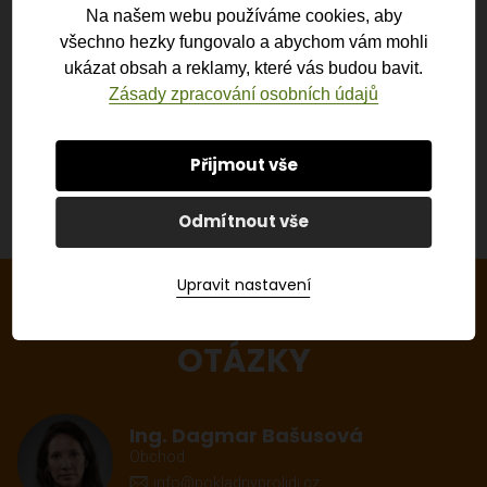
Na našem webu používáme cookies, aby
všechno hezky fungovalo a abychom vám mohli
ČÍST VÍCE
ukázat obsah a reklamy, které vás budou bavit.
Zásady zpracování osobních údajů
ZOBRAZIT VŠECHNY AKTUALITY
Přijmout vše
Odmítnout vše
Upravit nastavení
RÁDI ZODPOVÍME VAŠE
OTÁZKY
Ing. Dagmar Bašusová
Obchod
info@pokladnyprolidi.cz