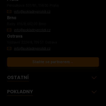
Peroutkova 531/81, 158 00 Praha
info@pokladnyprolidi.cz
Brno
Bašty 416/8, 602 00 Brno
info@pokladnyprolidi.cz
Ostrava
Výstavní 2224/8, 709 51 Ostrava
info@pokladnyprolidi.cz
Staňte se partnerem
→
OSTATNÍ
POKLADNY