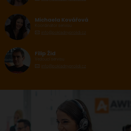
Michaela Kovářová
Koordinátor servisu
info@pokladnyprolidi.cz
Filip Žid
Vedoucí servisu
info@pokladnyprolidi.cz