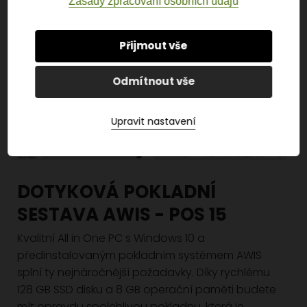
Zásady zpracování osobních údajů
Přijmout vše
Odmítnout vše
Upravit nastavení
DOTYKOVÁ POKLADNÍ
SESTAVA AWIS - POS 15
Kvalitní All in One PC s Windows 10 a
předinstalovaným pokladním systémem AWIS
splní ty nejnáročnější požadavky. Díky rychlému
128 GB SSD disku a 8 GB operační paměti budete
mít opravdu spolehlivou pokladnu, která je