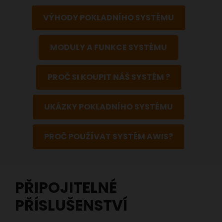
VÝHODY POKLADNÍHO SYSTÉMU
MODULY A FUNKCE SYSTÉMU
PROČ SI KOUPIT NÁŠ SYSTÉM ?
UKÁZKY POKLADNÍHO SYSTÉMU
PROČ POUŽÍVAT SYSTÉM AWIS?
PŘIPOJITELNÉ
PŘÍSLUŠENSTVÍ