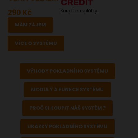
290 Kč
Koupit na splátky
MÁM ZÁJEM
VÍCE O SYSTÉMU
VÝHODY POKLADNÍHO SYSTÉMU
MODULY A FUNKCE SYSTÉMU
PROČ SI KOUPIT NÁŠ SYSTÉM ?
UKÁZKY POKLADNÍHO SYSTÉMU