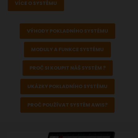
VÍCE O SYSTÉMU
VÝHODY POKLADNÍHO SYSTÉMU
MODULY A FUNKCE SYSTÉMU
PROČ SI KOUPIT NÁŠ SYSTÉM ?
UKÁZKY POKLADNÍHO SYSTÉMU
PROČ POUŽÍVAT SYSTÉM AWIS?