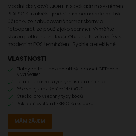
Mobilní dotyková CIONTEK s pokladním systémem
PEXESO Kalkulačka je ideálním pomocníkem. Tiskne
účtenky ze zabudované termotiskárny a
fotoaparát lze použíz jako scanner. Vyměňte
starou pokladnu za lepší. Obsluhujte zákazníky s
moderním POS terminálem. Rychle a efektivně.
VLASTNOSTI
Platby kartou i bezkontaktně pomocí GPTom a
Viva Wallet
Termo tiskárna s rychlým tiskem účtenek
6″ displej s rozlišením 1440×720
Čtečka pro všechny typy kódů
Pokladní systém PEXESO Kalkulačka
MÁM ZÁJEM