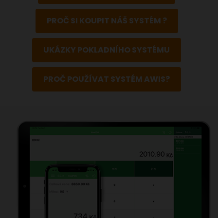
PROČ SI KOUPIT NÁŠ SYSTÉM ?
UKÁZKY POKLADNÍHO SYSTÉMU
PROČ POUŽÍVAT SYSTÉM AWIS?