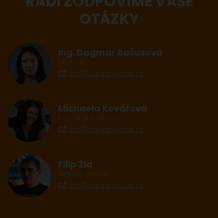
RÁDI ZODPOVÍME VAŠE
OTÁZKY
Ing. Dagmar Bašusová
Obchod
info@pokladnyprolidi.cz
Michaela Kovářová
Koordinátor servisu
info@pokladnyprolidi.cz
Filip Žid
Vedoucí servisu
info@pokladnyprolidi.cz