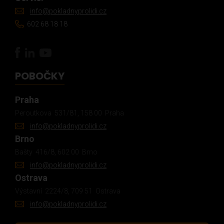
info@pokladnyprolidi.cz
602 68 18 18
POBOČKY
Praha
Peroutkova 531/81, 158 00 Praha
info@pokladnyprolidi.cz
Brno
Bašty 416/8, 602 00 Brno
info@pokladnyprolidi.cz
Ostrava
Výstavní 2224/8, 709 51 Ostrava
info@pokladnyprolidi.cz