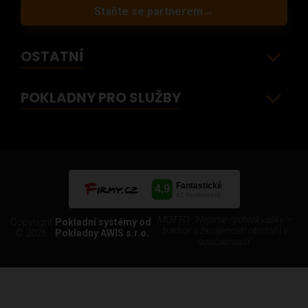
Staňte se partnerem
→
OSTATNÍ
POKLADNY PRO SLUŽBY
MOTTO: "Nejsme rychlokvašky –
Copyright
Pokladní systémy od
tradice a zkušenosti obstojí i v
© 2026
Pokladny AWIS s.r.o.
současnosti"