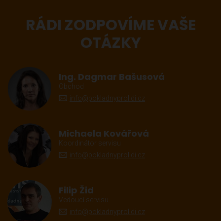
RÁDI ZODPOVÍME VAŠE
OTÁZKY
Ing. Dagmar Bašusová
Obchod
info@pokladnyprolidi.cz
Michaela Kovářová
Koordinátor servisu
info@pokladnyprolidi.cz
Filip Žid
Vedoucí servisu
info@pokladnyprolidi.cz