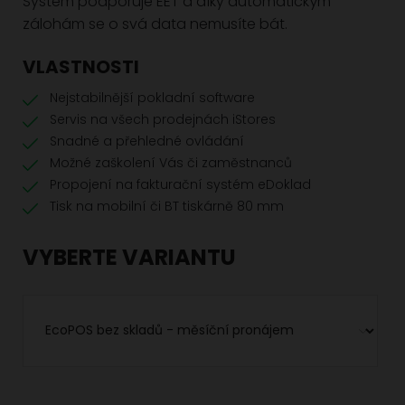
Systém podporuje EET a díky automatickým
zálohám se o svá data nemusíte bát.
VLASTNOSTI
Nejstabilnější pokladní software
Servis na všech prodejnách iStores
Snadné a přehledné ovládání
Možné zaškolení Vás či zaměstnanců
Propojení na fakturační systém eDoklad
Tisk na mobilní či BT tiskárně 80 mm
VYBERTE VARIANTU