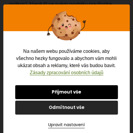
aplikací, které již ve svém podniku používáte.
CENTRÁLNÍ POKLADNA PRO SPRÁVU
Na našem webu používáme cookies, aby
všechno hezky fungovalo a abychom vám mohli
ukázat obsah a reklamy, které vás budou bavit.
Zásady zpracování osobních údajů
VSTOUPIT
Přijmout vše
Odmítnout vše
ZAKÁZKOVÉ PROPOJENÍ POKLADNY A E-
SHOPU
Upravit nastavení