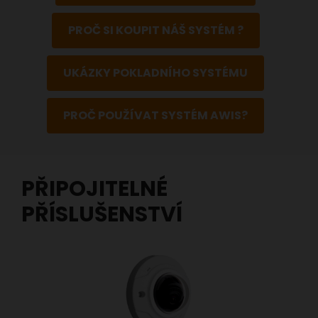
PROČ SI KOUPIT NÁŠ SYSTÉM ?
UKÁZKY POKLADNÍHO SYSTÉMU
PROČ POUŽÍVAT SYSTÉM AWIS?
PŘIPOJITELNÉ
PŘÍSLUŠENSTVÍ