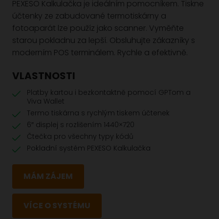
PEXESO Kalkulačka je ideálním pomocníkem. Tiskne
účtenky ze zabudované termotiskárny a
fotoaparát lze použíz jako scanner. Vyměňte
starou pokladnu za lepší. Obsluhujte zákazníky s
moderním POS terminálem. Rychle a efektivně.
VLASTNOSTI
Platby kartou i bezkontaktně pomocí GPTom a
Viva Wallet
Termo tiskárna s rychlým tiskem účtenek
6″ displej s rozlišením 1440×720
Čtečka pro všechny typy kódů
Pokladní systém PEXESO Kalkulačka
MÁM ZÁJEM
VÍCE O SYSTÉMU