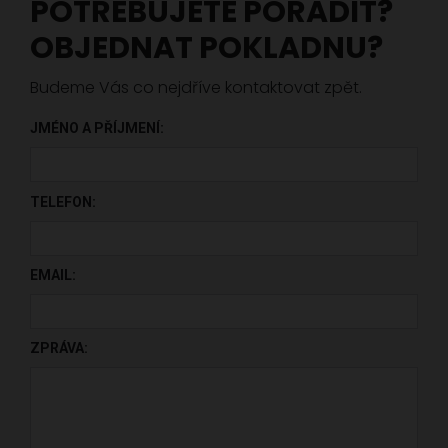
POTŘEBUJETE PORADIT?
OBJEDNAT POKLADNU?
Budeme Vás co nejdříve kontaktovat zpět.
JMÉNO A PŘÍJMENÍ:
PONECHTE TOTO POLE PRÁZDNÉ.
TELEFON:
EMAIL:
ZPRÁVA: