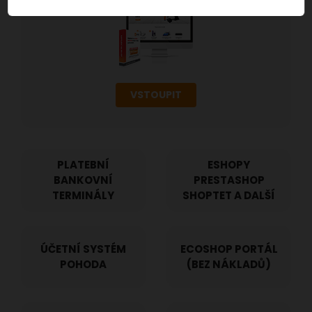
VSTOUPIT
PLATEBNÍ
ESHOPY
BANKOVNÍ
PRESTASHOP
TERMINÁLY
SHOPTET A DALŠÍ
ÚČETNÍ SYSTÉM
ECOSHOP PORTÁL
POHODA
(BEZ NÁKLADŮ)