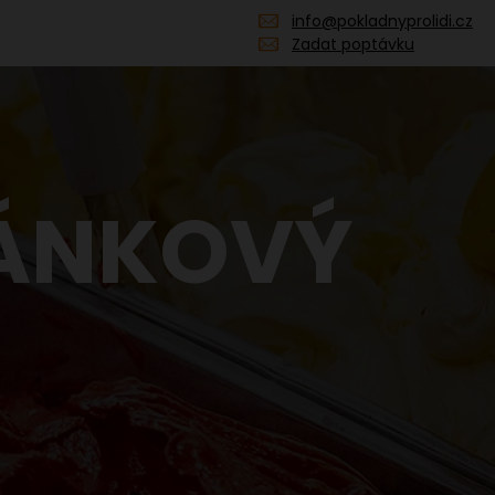
info@pokladnyprolidi.cz
Zadat poptávku
TÁNKOVÝ