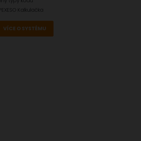
hny typy kódů
PEXESO Kalkulačka
VÍCE O SYSTÉMU