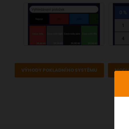
VÝHODY POKLADNÍHO SYSTÉMU
MODU