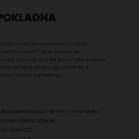
 POKLADNA
ONTEK s pokladním systémem PEXESO
ím pomocníkem. Tiskne účtenky ze
árny a fotoaparát lze použíz jako scanner.
dnu za lepší. Obsluhujte zákazníky s
lem. Rychle a efektivně.
bezkontaktně pomocí GPTom a Viva Wallet
 rychlým tiskem účtenek
šením 1440×720