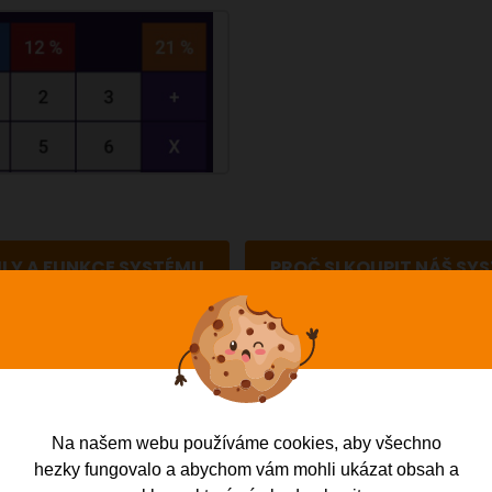
LY A FUNKCE SYSTÉMU
PROČ SI KOUPIT NÁŠ SYS
PROČ POUŽÍVAT SYSTÉM AWIS?
Na našem webu používáme cookies, aby všechno
hezky fungovalo a abychom vám mohli ukázat obsah a