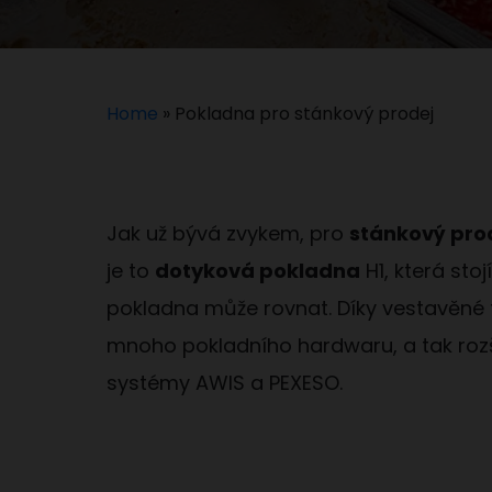
Home
»
Pokladna pro stánkový prodej
Jak už bývá zvykem, pro
stánkový pro
je to
dotyková pokladna
H1, která sto
pokladna může rovnat. Díky vestavěné t
mnoho pokladního hardwaru, a tak rozší
systémy AWIS a PEXESO.