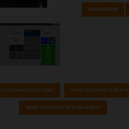
MÁM ZÁJEM
LY A FUNKCE SYSTÉMU
PROČ SI KOUPIT NÁŠ SYS
PROČ POUŽÍVAT SYSTÉM AWIS?