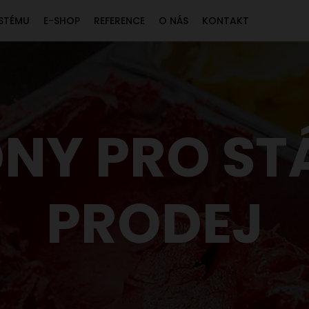
STÉMU
E-SHOP
REFERENCE
O NÁS
KONTAKT
M AWIS OBCHOD
 PEXESO OBCHOD
TÉM PEXESO KALKULAČKA
NY PRO S
PRODEJ