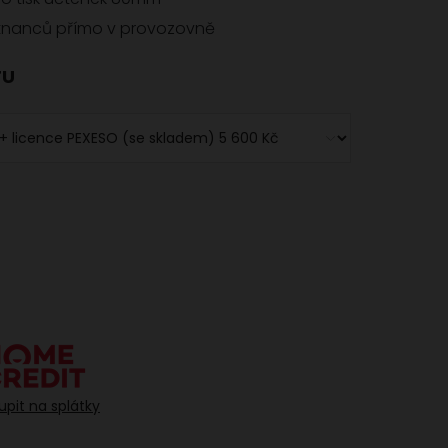
tnanců přímo v provozovně
TU
upit na splátky