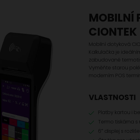
MOBILNÍ
CIONTEK
Mobilní dotyková CI
Kalkulačka je ideáln
zabudované termotisk
Vyměňte starou pokla
moderním POS terminá
VLASTNOSTI
Platby kartou i 
Termo tiskárna s
6″ displej s rozli