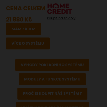
CENA CELKEM
21 880 Kč
Koupit na splátky
MÁM ZÁJEM
VÍCE O SYSTÉMU
VÝHODY POKLADNÍHO SYSTÉMU
MODULY A FUNKCE SYSTÉMU
PROČ SI KOUPIT NÁŠ SYSTÉM ?