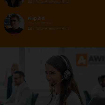
info@pokladnyprolidi.cz
Filip Žid
Vedoucí servisu
info@pokladnyprolidi.cz