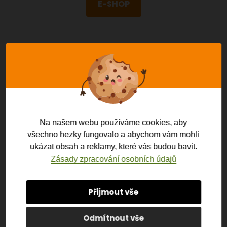
E-SHOP
NAPOJENÍ NA DALŠÍ
SYSTÉMY
Na našem webu používáme cookies, aby
Pokladny AWIS je možne napojit na další systémy,
všechno hezky fungovalo a abychom vám mohli
jako jsou například e-shopy, CRM a ERP systémy,
ukázat obsah a reklamy, které vás budou bavit.
účetní systémy, platební brány a mnoho dalších
Zásady zpracování osobních údajů
aplikací, které již ve svém podniku používáte.
Přijmout vše
CENTRÁLNÍ POKLADNA PRO SPRÁVU
Odmítnout vše