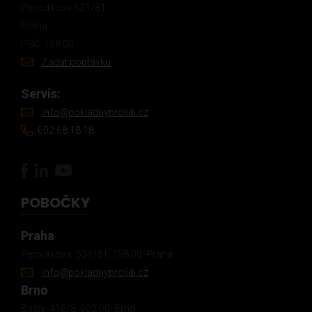
Peroutkova 531/81
Praha
PSČ: 158 00
Zadat poptávku
Servis:
info@pokladnyprolidi.cz
602 68 18 18
POBOČKY
Praha
Peroutkova 531/81, 158 00 Praha
info@pokladnyprolidi.cz
Brno
Bašty 416/8, 602 00 Brno