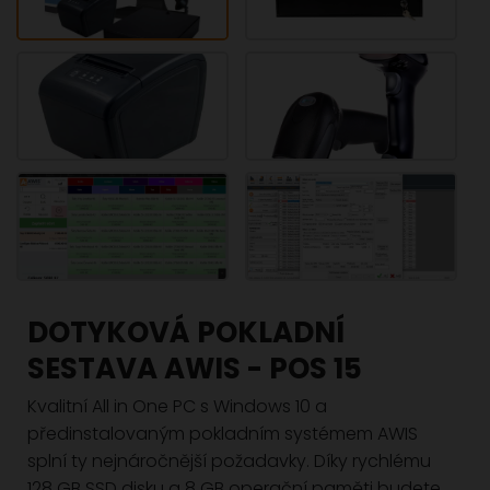
DOTYKOVÁ POKLADNÍ
SESTAVA AWIS - POS 15
Kvalitní All in One PC s Windows 10 a
předinstalovaným pokladním systémem AWIS
splní ty nejnáročnější požadavky. Díky rychlému
128 GB SSD disku a 8 GB operační paměti budete