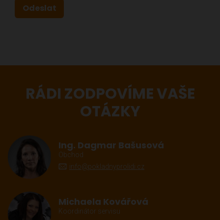
RÁDI ZODPOVÍME VAŠE
OTÁZKY
Ing. Dagmar Bašusová
Obchod
info@pokladnyprolidi.cz
Michaela Kovářová
Koordinátor servisu