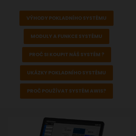
VÝHODY POKLADNÍHO SYSTÉMU
MODULY A FUNKCE SYSTÉMU
PROČ SI KOUPIT NÁŠ SYSTÉM ?
UKÁZKY POKLADNÍHO SYSTÉMU
PROČ POUŽÍVAT SYSTÉM AWIS?