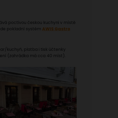
ává poctivou českou kuchyni v místě
i zde pokladní systém
AWIS Gastro
r/kuchyň, platba i tisk účtenky
zení (zahrádka má cca 40 míst).