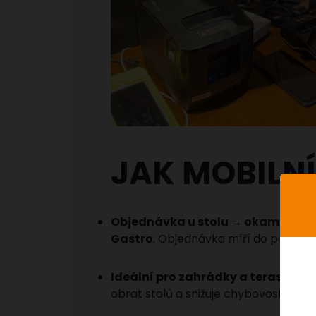
JAK MOBILNÍ
Objednávka u stolu → okamžitě v 
Gastro
. Objednávka míří do pokladn
Ideální pro zahrádky a terasy:
Obsl
obrat stolů a snižuje chybovost. Podl