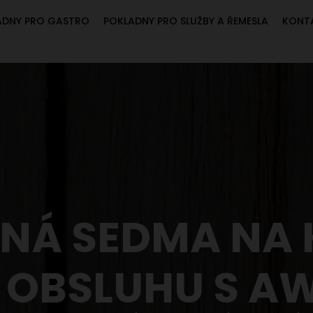
ADNY PRO GASTRO
POKLADNY PRO SLUŽBY A ŘEMESLA
KONT
NÁ SEDMA NA
 OBSLUHU S A