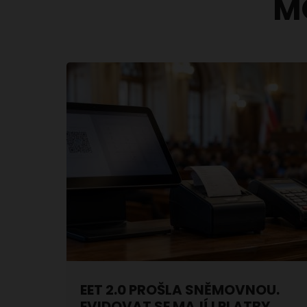
M
EET 2.0 PROŠLA SNĚMOVNOU.
EVIDOVAT SE MAJÍ I PLATBY