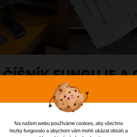
 ČÍŠNÍK FUNGUJE A 
pokladně:
Číšník zadá položky do mobilu/tabletu a data 
y i na bar/kuchyň bez zbytečných kroků.
uha má aktuální nabídku stále „v ruce“ a nemusí odbíhat 
Na našem webu používáme cookies, aby všechno
e našich testů se čas obsluhy oproti tužce a papíru zkracu
hezky fungovalo a abychom vám mohli ukázat obsah a