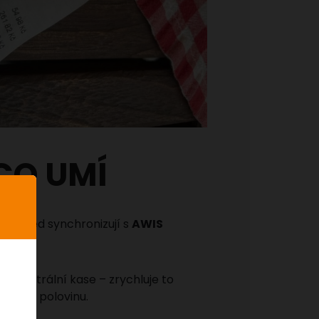
CO UMÍ
se ihned synchronizují s
AWIS
k centrální kase – zrychluje to
je až o polovinu.