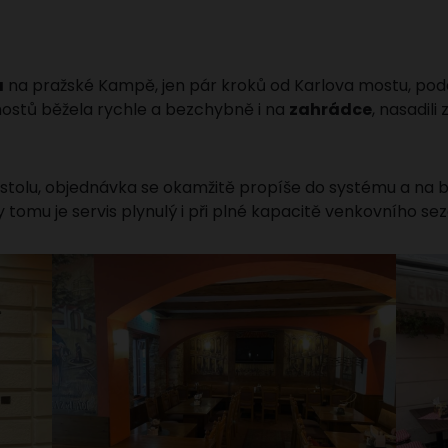
a
na pražské Kampě, jen pár kroků od Karlova mostu, pod
hostů běžela rychle a bezchybně i na
zahrádce
, nasadil
stolu, objednávka se okamžitě propíše do systému a na ba
tomu je servis plynulý i při plné kapacitě venkovního se