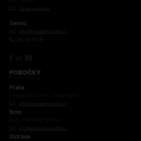
PSČ: 158 00
Zadat poptávku
Servis:
info@pokladnyprolidi.cz
602 68 18 18
POBOČKY
Praha
Peroutkova 531/81, 158 00 Praha
info@pokladnyprolidi.cz
Brno
Bašty 416/8, 602 00 Brno
info@pokladnyprolidi.cz
Ostrava