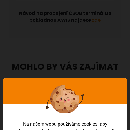
Návod na propojení ČSOB terminálu s
pokladnou AWIS najdete
zde
MOHLO BY VÁS ZAJÍMAT
Na našem webu používáme cookies, aby