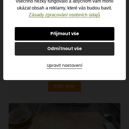
všechno hezky fungovalo a abychom vám mohli
ukázat obsah a reklamy, které vás budou bavit.
Zásady zpracování osobních údajů
EET 2.0 PROŠLA SNĚMOVNOU.
EVIDOVAT SE MAJÍ I PLATBY
Přijmout vše
KARTOU, PŘESTOŽE JE ÚSTAVNÍ
SOUD DŘÍVE Z EET VYŘADIL
Odmítnout vše
16. 7. 2026
Gastro, Obchod, Obecné, Služby
Poslanecká sněmovna ve středu 15. července
Upravit nastavení
2026 schválila návrh zákona, který má od začátku
roku 2027 znovu zavést elektronickou evidenci…
ČÍST VÍCE