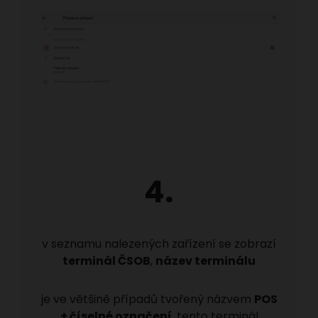
4.
v seznamu nalezených zařízení se zobrazí
terminál ČSOB
,
název terminálu
je ve většině případů tvořený názvem
POS
+ číselné označení
, tento terminál