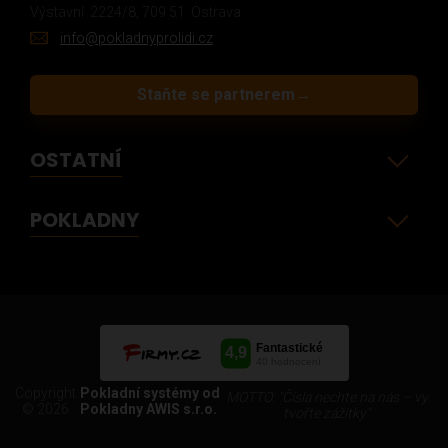
Výstavní 2224/8, 709 51 Ostrava
info@pokladnyprolidi.cz
Staňte se partnerem
→
OSTATNÍ
POKLADNY
Copyright
Pokladní systémy od
MOTTO: "Čísla nechte na nás – vy
© 2026
Pokladny AWIS s.r.o.
tvořte zážitky"