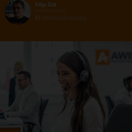
Filip Žid
Vedoucí servisu
info@pokladnyprolidi.cz