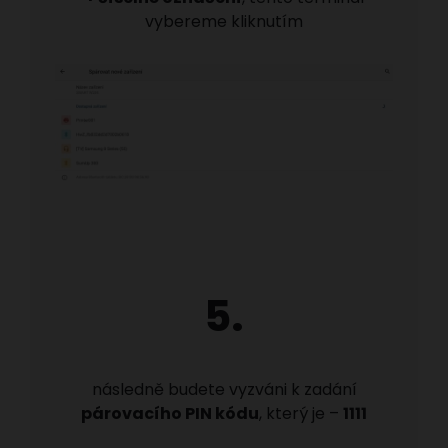
vybereme kliknutím
5.
následně budete vyzváni k zadání
párovacího PIN kódu
, který je –
1111