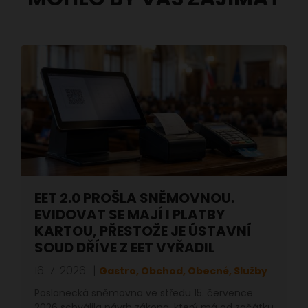
EET 2.0 PROŠLA SNĚMOVNOU.
EVIDOVAT SE MAJÍ I PLATBY
KARTOU, PŘESTOŽE JE ÚSTAVNÍ
SOUD DŘÍVE Z EET VYŘADIL
16. 7. 2026
Gastro, Obchod, Obecné, Služby
Poslanecká sněmovna ve středu 15. července
2026 schválila návrh zákona, který má od začátku