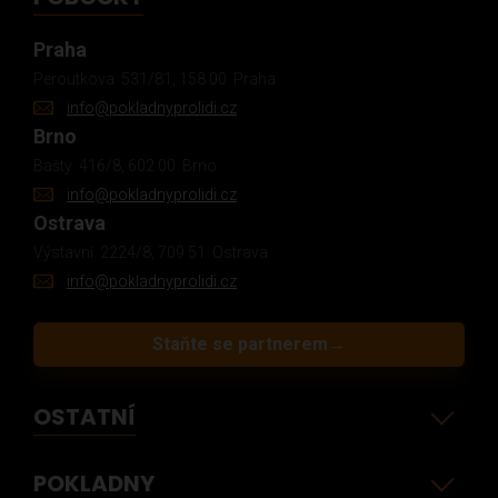
Praha
Peroutkova 531/81, 158 00 Praha
info@pokladnyprolidi.cz
Brno
Bašty 416/8, 602 00 Brno
info@pokladnyprolidi.cz
Ostrava
Výstavní 2224/8, 709 51 Ostrava
info@pokladnyprolidi.cz
Staňte se partnerem
→
OSTATNÍ
POKLADNY