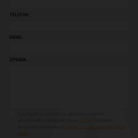
PONECHTE TOTO POLE PRÁZDNÉ.
TELEFON:
EMAIL:
ZPRÁVA:
Souhlasím s využitím os. údajů pro vylepšení
uživatelského zážitku dle zásad
GDPR
. Odesláním
formuláře souhlasíte s
Poučení o zpracování osobních
údajů
.