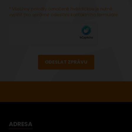
* Všechny položky označené hvězdičkou je nutné
vyplňit pro správné odeslání kontaktního formuláře.
ODESLAT ZPRÁVU
ADRESA