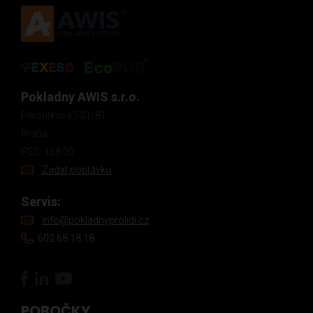
Pokladny AWIS s.r.o.
Peroutkova 531/81
Praha
PSČ: 158 00
Zadat poptávku
Servis:
info@pokladnyprolidi.cz
602 68 18 18
POBOČKY