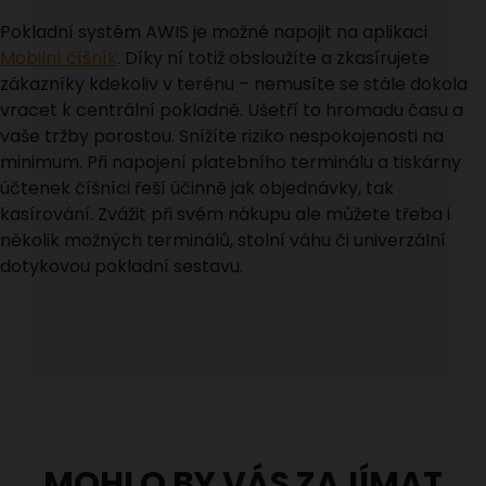
Pokladní systém AWIS je možné napojit na aplikaci
Mobilní číšník
. Díky ní totiž obsloužíte a zkasírujete
zákazníky kdekoliv v terénu – nemusíte se stále dokola
vracet k centrální pokladně. Ušetří to hromadu času a
vaše tržby porostou. Snížíte riziko nespokojenosti na
minimum. Při napojení platebního terminálu a tiskárny
účtenek číšníci řeší účinně jak objednávky, tak
kasírování. Zvážit při svém nákupu ale můžete třeba i
několik možných terminálů, stolní váhu či univerzální
dotykovou pokladní sestavu.
MOHLO BY VÁS ZAJÍMAT