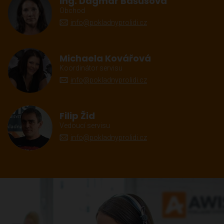
Ing. Dagmar Bašusová
Obchod
info@pokladnyprolidi.cz
Michaela Kovářová
Koordinátor servisu
info@pokladnyprolidi.cz
Filip Žid
Vedoucí servisu
info@pokladnyprolidi.cz