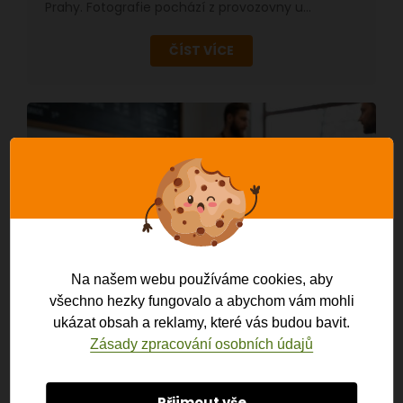
Prahy. Fotografie pochází z provozovny u…
ČÍST VÍCE
Na našem webu používáme cookies, aby
EET 2.0 SCHVÁLILA VLÁDA. CO
všechno hezky fungovalo a abychom vám mohli
ZATÍM VÍME?
ukázat obsah a reklamy, které vás budou bavit.
Zásady zpracování osobních údajů
11. 5. 2026
Gastro, Obchod, Obecné, Služby
Vláda schválila návrh zákona, který má znovu
zavést elektronickou evidenci tržeb v nové
Přijmout vše