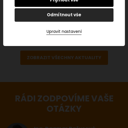
podobě označované jako EET 2.0. Zatím ale
nejde…
Odmítnout vše
ČÍST VÍCE
Upravit nastavení
ZOBRAZIT VŠECHNY AKTUALITY
RÁDI ZODPOVÍME VAŠE
OTÁZKY