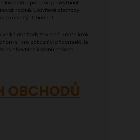
společnosti a potřebu poskytnout
novat rodině. Uzavřené obchody
h a rodinných hodnot.
ou velké obchody zavřené. Tento krok
om si i my zákazníci připomněli, že
ch i duchovních kořenů našeho
CH OBCHODŮ