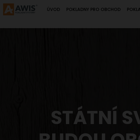
ÚVOD
POKLADNY PRO OBCHOD
POKL
STÁTNÍ S
BUDOU OB