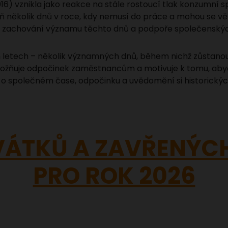
6) vznikla jako reakce na stále rostoucí tlak konzumní 
několik dnů v roce, kdy nemusí do práce a mohou se vě
k zachování významu těchto dnů a podpoře společenskýc
ých letech – několik významných dnů, během nichž zůstan
možňuje odpočinek zaměstnancům a motivuje k tomu, abych
 o společném čase, odpočinku a uvědomění si historický
VÁTKŮ A ZAVŘENÝ
PRO ROK 2026