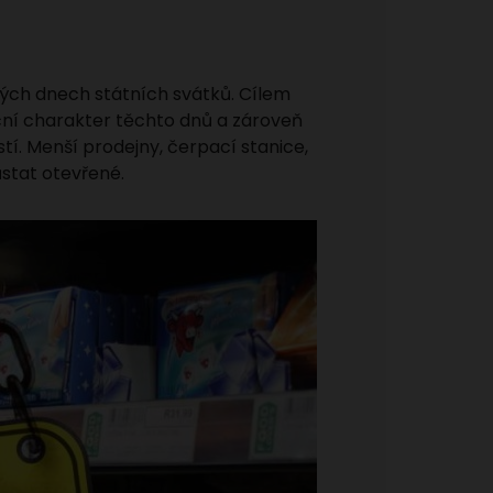
tých dnech státních svátků. Cílem
ční charakter těchto dnů a zároveň
í. Menší prodejny, čerpací stanice,
ůstat otevřené.