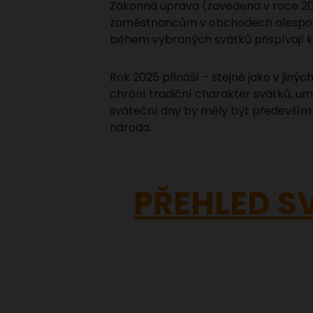
Zákonná úprava (zavedena v roce 201
zaměstnancům v obchodech alespoň 
během vybraných svátků přispívají 
Rok 2025 přináší – stejně jako v jin
chrání tradiční charakter svátků, u
sváteční dny by měly být především
národa.
PŘEHLED S