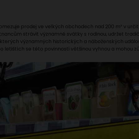
ý omezuje prodej ve velkých obchodech nad 200 m² v urči
tnancům strávit významné svátky s rodinou, udržet tradi
kterých významných historických a náboženských událost
 letištích se této povinnosti většinou vyhnou a mohou z