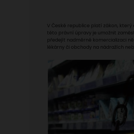
V České republice platí zákon, kter
této právní úpravy je umožnit zaměs
předejít nadměrné komercializaci ně
lékárny či obchody na nádražích nebo