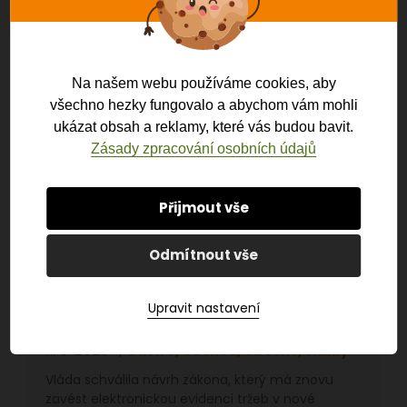
Prahy. Fotografie pochází z provozovny u…
ČÍST VÍCE
Na našem webu používáme cookies, aby
všechno hezky fungovalo a abychom vám mohli
ukázat obsah a reklamy, které vás budou bavit.
Zásady zpracování osobních údajů
Přijmout vše
Odmítnout vše
EET 2.0 SCHVÁLILA VLÁDA. CO
Upravit nastavení
ZATÍM VÍME?
11. 5. 2026
Gastro, Obchod, Obecné, Služby
Vláda schválila návrh zákona, který má znovu
zavést elektronickou evidenci tržeb v nové