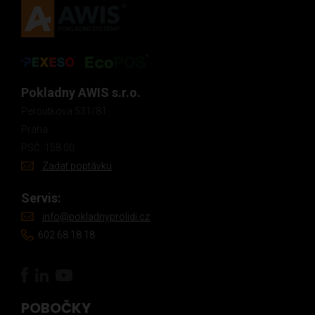
Pokladny AWIS s.r.o.
Peroutkova 531/81
Praha
PSČ: 158 00
Zadat poptávku
Servis:
info@pokladnyprolidi.cz
602 68 18 18
POBOČKY