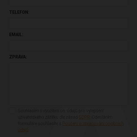
PONECHTE TOTO POLE PRÁZDNÉ.
TELEFON:
EMAIL:
ZPRÁVA:
Souhlasím s využitím os. údajů pro vylepšení
uživatelského zážitku dle zásad
GDPR
. Odesláním
formuláře souhlasíte s
Poučení o zpracování osobních
údajů
.