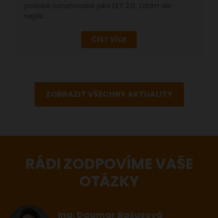
podobě označované jako EET 2.0. Zatím ale
nejde…
ČÍST VÍCE
ZOBRAZIT VŠECHNY AKTUALITY
RÁDI ZODPOVÍME VAŠE
OTÁZKY
Ing. Dagmar Bašusová