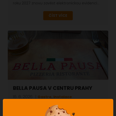
roku 2027 znovu zavést elektronickou evidenci…
ČÍST VÍCE
BELLA PAUSA V CENTRU PRAHY
16. 6. 2026
Gastro, Instalace
Tentokrát jsme navštívili našeho klienta Bella
Pausa, který provozuje dvě restaurace v centru