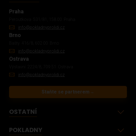
Praha
Peroutkova 531/81, 158 00 Praha
info@pokladnyprolidi.cz
Brno
Bašty 416/8, 602 00 Brno
info@pokladnyprolidi.cz
Ostrava
Výstavní 2224/8, 709 51 Ostrava
info@pokladnyprolidi.cz
Staňte se partnerem
→
OSTATNÍ
POKLADNY