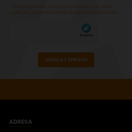
* Všechny položky označené hvězdičkou je nutné
vyplňit pro správné odeslání kontaktního formuláře.
ODESLAT ZPRÁVU
ADRESA