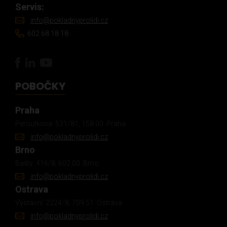
Servis:
info@pokladnyprolidi.cz
602 68 18 18
POBOČKY
Praha
Peroutkova 531/81, 158 00 Praha
info@pokladnyprolidi.cz
Brno
Bašty 416/8, 602 00 Brno
info@pokladnyprolidi.cz
Ostrava
Výstavní 2224/8, 709 51 Ostrava
info@pokladnyprolidi.cz