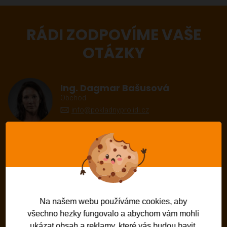
RÁDI ZODPOVÍME VAŠE
OTÁZKY
Ing. Dagmar Bašusová
Obchod
info@pokladnyprolidi.cz
Michaela Kovářová
Koordinátor servisu
info@pokladnyprolidi.cz
Na našem webu používáme cookies, aby
Filip Žid
všechno hezky fungovalo a abychom vám mohli
Vedoucí servisu
ukázat obsah a reklamy, které vás budou bavit.
info@pokladnyprolidi.cz