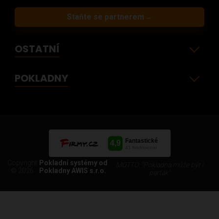
Staňte se partnerem
→
OSTATNÍ
POKLADNY
Copyright
Pokladní systémy od
MOTTO: "Pokladna může být i
© 2026
Pokladny AWIS s.r.o.
parťák"