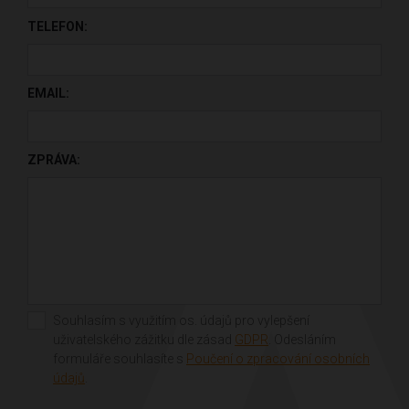
PONECHTE TOTO POLE PRÁZDNÉ.
TELEFON:
EMAIL:
ZPRÁVA:
Souhlasím s využitím os. údajů pro vylepšení
uživatelského zážitku dle zásad
GDPR
. Odesláním
formuláře souhlasíte s
Poučení o zpracování osobních
údajů
.