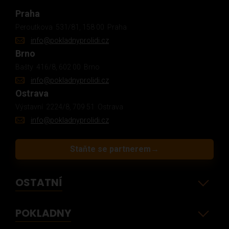
Praha
Peroutkova 531/81, 158 00 Praha
info@pokladnyprolidi.cz
Brno
Bašty 416/8, 602 00 Brno
info@pokladnyprolidi.cz
Ostrava
Výstavní 2224/8, 709 51 Ostrava
info@pokladnyprolidi.cz
Staňte se partnerem
→
OSTATNÍ
POKLADNY