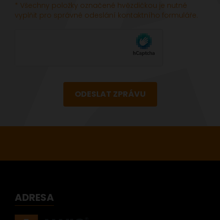
* Všechny položky označené hvězdičkou je nutné
vyplňit pro správné odeslání kontaktního formuláře.
ODESLAT ZPRÁVU
ADRESA