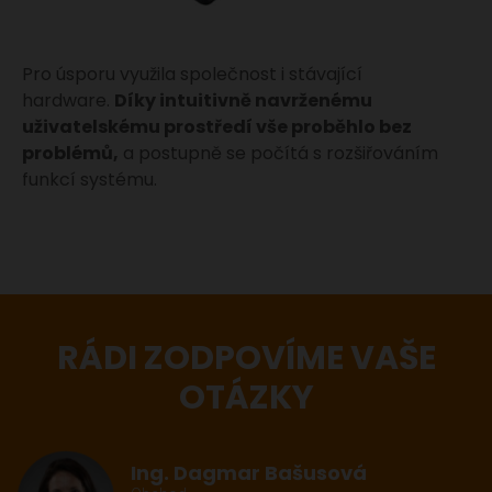
Pro úsporu využila společnost i stávající
hardware.
Díky intuitivně navrženému
uživatelskému prostředí vše proběhlo bez
problémů,
a postupně se počítá s rozšiřováním
funkcí systému.
RÁDI ZODPOVÍME VAŠE
OTÁZKY
Ing. Dagmar Bašusová