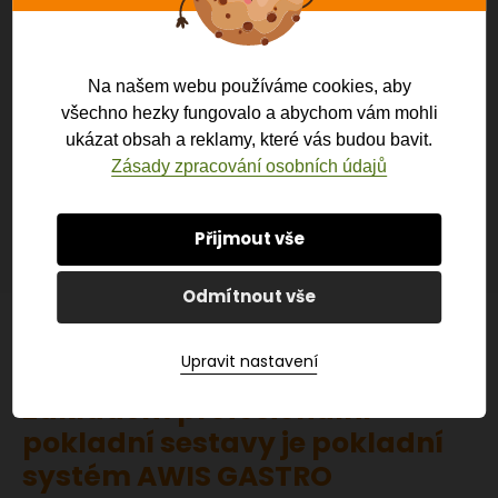
Na našem webu používáme cookies, aby
V restauraci U Perónu je celý členitý prostor
všechno hezky fungovalo a abychom vám mohli
rozdělen do čtyř základních oblastí – VÝČEP,
ukázat obsah a reklamy, které vás budou bavit.
ATRIUM, BOXY, OSTATNÍ. Pokladny jsou napojeny na
Zásady zpracování osobních údajů
centrální server a PC k evidenci skladů a
vzdálenému přístupu oprávněnou osobou.
Přijmout vše
Odmítnout vše
Upravit nastavení
Základem profesionální
pokladní sestavy je pokladní
systém AWIS GASTRO