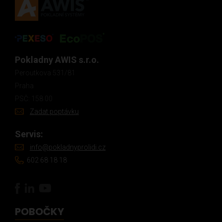
Pokladny AWIS s.r.o.
Peroutkova 531/81
Praha
PSČ: 158 00
Zadat poptávku
Servis:
info@pokladnyprolidi.cz
602 68 18 18
POBOČKY