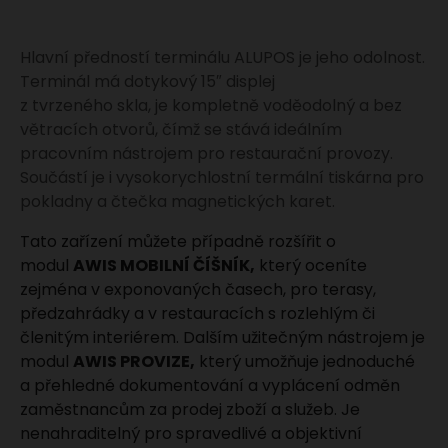
Hlavní předností terminálu ALUPOS je jeho odolnost.
Terminál má dotykový 15″ displej
z tvrzeného skla, je kompletně voděodolný a bez
větracích otvorů, čímž se stává ideálním
pracovním nástrojem pro restaurační provozy.
Součástí je i vysokorychlostní termální tiskárna pro
pokladny a čtečka magnetických karet.
Tato zařízení můžete případně rozšířit o
modul
AWIS MOBILNÍ ČÍŠNÍK,
který oceníte
zejména v exponovaných časech, pro terasy,
předzahrádky a v restauracích s rozlehlým či
členitým interiérem. Dalším užitečným nástrojem je
modul
AWIS PROVIZE,
který umožňuje jednoduché
a přehledné dokumentování a vyplácení odměn
zaměstnancům za prodej zboží a služeb. Je
nenahraditelný pro spravedlivé a objektivní