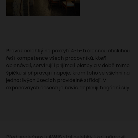
Provoz nelehký na pokrytí 4-5-ti člennou obsluhou
řeší kompetence všech pracovníků, kteří
objenávají, servírují i přijímají platby a v době mimo
špičku si připravují i nápoje, krom toho se všichni na
jednotlivých úsecích pravidelně střídají. V
exponovaých časech je navíc doplňují brigádní síly.
Před společností
AWIS
stál nelehký úkol, připravit