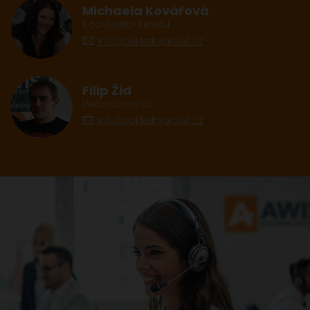
Michaela Kovářová
Koordinátor servisu
info@pokladnyprolidi.cz
Filip Žid
Vedoucí servisu
info@pokladnyprolidi.cz