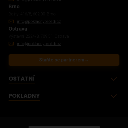
Brno
Bašty 416/8, 602 00 Brno
info@pokladnyprolidi.cz
Ostrava
Výstavní 2224/8, 709 51 Ostrava
info@pokladnyprolidi.cz
Staňte se partnerem
→
OSTATNÍ
POKLADNY