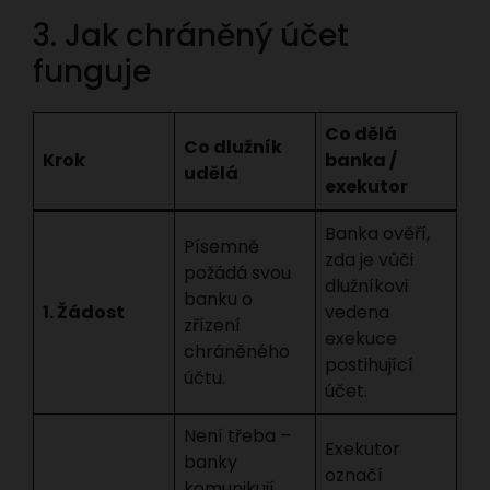
3. Jak chráněný účet
funguje
Co dělá
Co dlužník
Krok
banka /
udělá
exekutor
Banka ověří,
Písemně
zda je vůči
požádá svou
dlužníkovi
banku o
1. Žádost
vedena
zřízení
exekuce
chráněného
postihující
účtu.
účet.
Není třeba –
Exekutor
banky
označí
komunikují