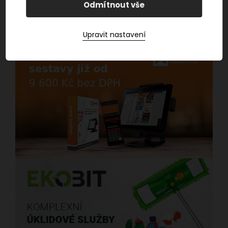
platbu?
částka zůstane
Odmítnout vše
zadržena.
Upravit nastavení