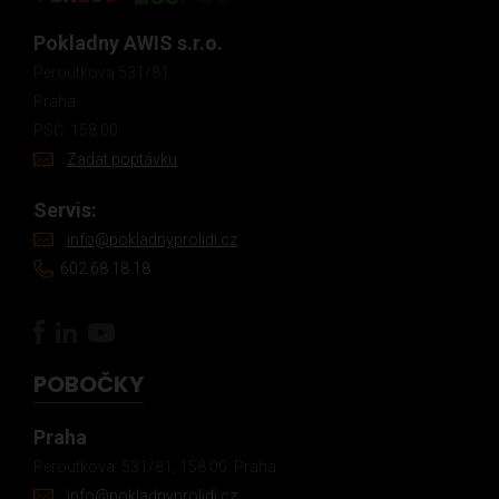
Pokladny AWIS s.r.o.
Peroutkova 531/81
Praha
PSČ: 158 00
Zadat poptávku
Servis:
info@pokladnyprolidi.cz
602 68 18 18
POBOČKY
Praha
Peroutkova 531/81, 158 00 Praha
info@pokladnyprolidi.cz