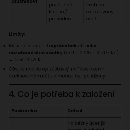
dlužníkovi
použitelné
vrátí na
kartou /
exekuovaný
převodem.
účet.
Limity:
Měsíční strop =
trojnásobek
aktuální
nezabavitelné částky
(od 1. 1. 2025 = 4 707 Kč)
→ limit 14 121 Kč.
Částky nad strop zůstávají na “klasickém”
exekuovaném účtu a mohou být postiženy.
4. Co je potřeba k založení
Podmínka
Detail
Na běžný účet již