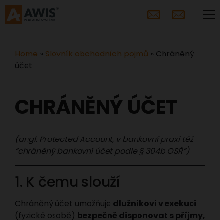
Home
»
Slovník obchodních pojmů
»
Chráněný
účet
CHRÁNĚNÝ ÚČET
(angl. Protected Account, v bankovní praxi též
“chráněný bankovní účet podle § 304b OSŘ”)
1. K čemu slouží
Chráněný účet umožňuje
dlužníkovi v exekuci
(fyzické osobě)
bezpečně disponovat s příjmy,