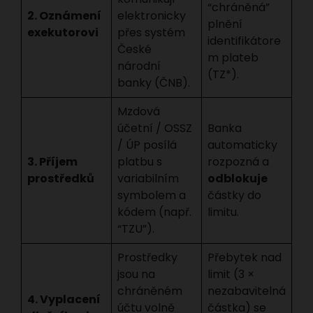
“chráněná”
2. Oznámení
elektronicky
plnění
exekutorovi
přes systém
identifikátore
České
m plateb
národní
(TZ*).
banky (ČNB).
Mzdová
účetní / OSSZ
Banka
/ ÚP posílá
automaticky
3. Příjem
platbu s
rozpozná a
prostředků
variabilním
odblokuje
symbolem a
částky do
kódem (např.
limitu.
“TZU”).
Prostředky
Přebytek nad
jsou na
limit (3 ×
chráněném
nezabavitelná
4. Vyplacení
účtu volně
částka) se