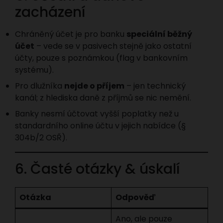
zacházení
Chráněný účet je pro banku
speciální běžný
účet
– vede se v pasivech stejně jako ostatní
účty, pouze s poznámkou (flag v bankovním
systému).
Pro dlužníka
nejde o příjem
– jen technický
kanál; z hlediska daně z příjmů se nic nemění.
Banky nesmí účtovat vyšší poplatky než u
standardního online účtu v jejich nabídce (§
304b/2 OSŘ).
6. Časté otázky & úskalí
Otázka
Odpověď
Ano, ale pouze