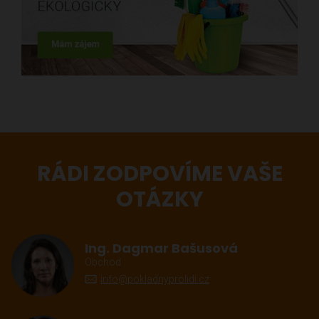
RÁDI ZODPOVÍME VAŠE
OTÁZKY
Ing. Dagmar Bašusová
Obchod
info@pokladnyprolidi.cz