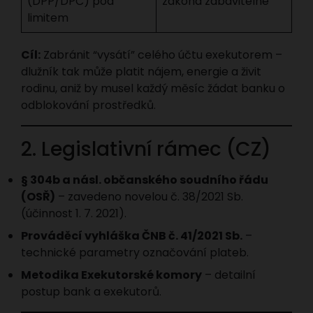
(DPP/DPČ) pod
zákona zabavitelné
limitem
Cíl:
Zabránit “vysátí” celého účtu exekutorem –
dlužník tak může platit nájem, energie a živit
rodinu, aniž by musel každý měsíc žádat banku o
odblokování prostředků.
2. Legislativní rámec (CZ)
§ 304b a násl. občanského soudního řádu
(OSŘ)
– zavedeno novelou č. 38/2021 Sb.
(účinnost 1. 7. 2021).
Prováděcí vyhláška ČNB č. 41/2021 Sb.
–
technické parametry označování plateb.
Metodika Exekutorské komory
– detailní
postup bank a exekutorů.