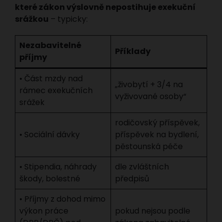
které zákon výslovně nepostihuje exekuční
srážkou
– typicky:
Nezabavitelné
Příklady
příjmy
• Část mzdy nad
„živobytí + 3/4 na
rámec exekučních
vyživované osoby“
srážek
rodičovský příspěvek,
• Sociální dávky
příspěvek na bydlení,
pěstounská péče
• Stipendia, náhrady
dle zvláštních
škody, bolestné
předpisů
• Příjmy z dohod mimo
výkon práce
pokud nejsou podle