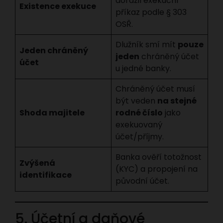
dorazil exekuční
Existence exekuce
příkaz podle § 303
OSŘ.
Dlužník smí mít
pouze
Jeden chráněný
jeden
chráněný účet
účet
u jedné banky.
Chráněný účet musí
být veden
na stejné
Shoda majitele
rodné číslo
jako
exekuovaný
účet/příjmy.
Banka ověří totožnost
Zvýšená
(KYC) a propojení na
identifikace
původní účet.
5. Účetní a daňové