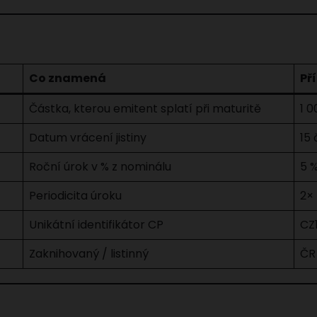
Co znamená
Př
Částka, kterou emitent splatí při maturitě
1 0
Datum vrácení jistiny
15
Roční úrok v % z nominálu
5 %
Periodicita úroku
2×
Unikátní identifikátor CP
CZ
Zaknihovaný / listinný
ČR