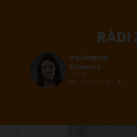
RÁDI
Ing. Dagmar
Bašusová
Obchod
info@pokladnyprolidi.cz