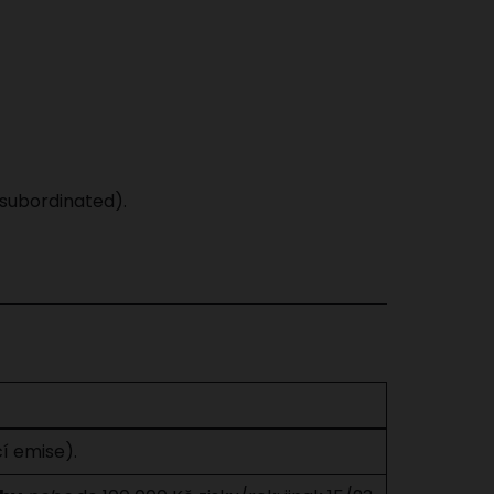
(subordinated).
í emise).