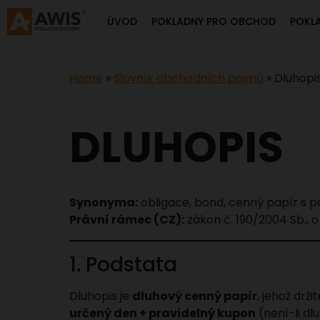
ÚVOD
POKLADNY PRO OBCHOD
POKL
Home
»
Slovník obchodních pojmů
»
Dluhopi
DLUHOPIS
Synonyma:
obligace, bond, cenný papír s
Právní rámec (CZ):
zákon č. 190/2004 Sb., o
1. Podstata
Dluhopis je
dluhový cenný papír
, jehož drži
určený den + pravidelný kupon
(není-li dl