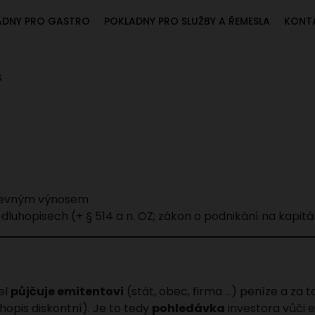
ADNY PRO GASTRO
POKLADNY PRO SLUŽBY A ŘEMESLA
KONT
s
 pevným výnosem
 dluhopisech (+ § 514 a n. OZ; zákon o podnikání na kapit
tel
půjčuje emitentovi
(stát, obec, firma …) peníze a za 
uhopis diskontní). Je to tedy
pohledávka
investora vůči e