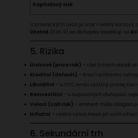
Kapitalový zisk
U právnických osob je úrok i reálný kurzový z
Účetně
(IFRS 9) se dluhopisy klasifikují na
AC
5. Rizika
Úrokové (price risk)
– růst tržních sazeb sr
Kreditní (default)
– krach emitenta; rating
Likviditní
– u OTC emisí obtížný prodej bez 
Reinvestiční
– u kuponových dluhopisů neji
Volací (call risk)
– emitent může obligaci př
Inflační
– reálný výnos klesá při vyšší inflac
6. Sekundární trh