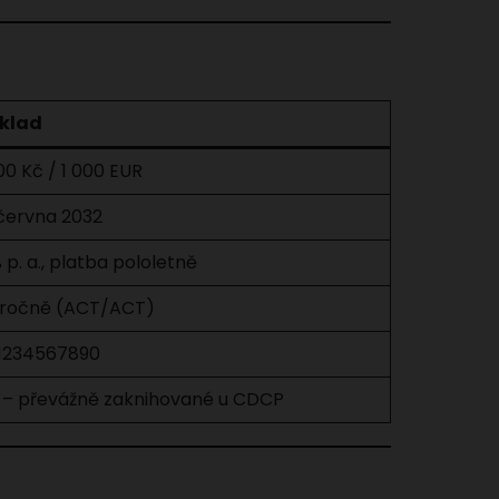
íklad
00 Kč / 1 000 EUR
 června 2032
 p. a., platba pololetně
 ročně (ACT/ACT)
1234567890
 – převážně zaknihované u CDCP