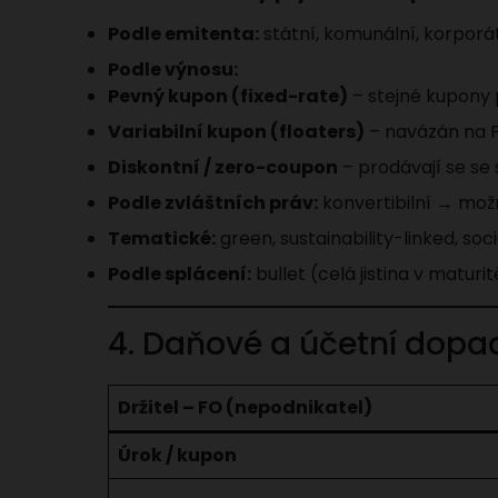
Podle emitenta:
státní, komunální, korporá
Podle výnosu:
Pevný kupon (fixed-rate)
– stejné kupony 
Variabilní kupon (floaters)
– navázán na P
Diskontní / zero-coupon
– prodávají se se 
Podle zvláštních práv:
konvertibilní → možn
Tematické:
green, sustainability-linked, soc
Podle splácení:
bullet (celá jistina v matur
4. Daňové a účetní dopa
Držitel – FO (nepodnikatel)
Úrok / kupon