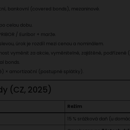
tní, bankovní (covered bonds), mezaninové.
po celou dobu.
RIBOR / Euribor + marže.
slevou, úrok je rozdíl mezi cenou a nominálem.
ost vyměnit za akcie, vyměnitelné, zajištěné, podřízené 
ial bonds.
itě) × amortizační (postupné splátky).
dy (CZ, 2025)
Režim
15 % srážková daň (u domác