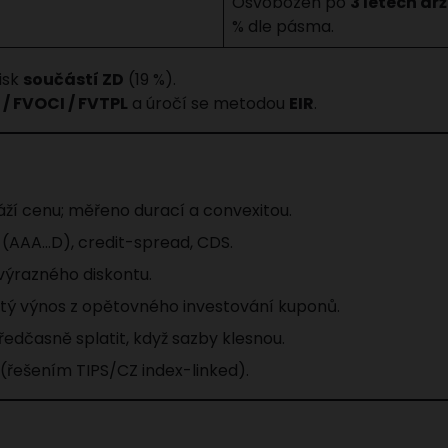
Osvobozen po
3 letech dr
% dle pásma.
isk
součástí ZD
(19 %).
 / FVOCI / FVTPL
a úročí se metodou
EIR
.
áží cenu; měřeno durací a convexitou.
 (AAA…D), credit-spread, CDS.
výrazného diskontu.
stý výnos z opětovného investování kuponů.
edčasně splatit, když sazby klesnou.
i (řešením TIPS/CZ index-linked).