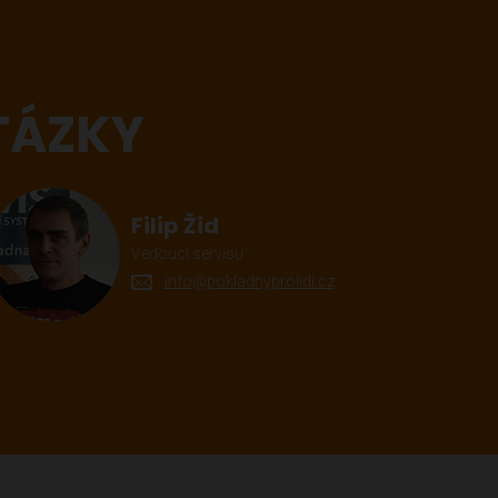
TÁZKY
Filip Žid
Vedoucí servisu
info@pokladnyprolidi.cz