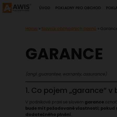
ÚVOD
POKLADNY PRO OBCHOD
POKL
Home
»
Slovník obchodních pojmů
»
Garanc
GARANCE
(angl. guarantee, warranty, assurance)
1. Co pojem „garance“ 
V podnikové praxi se slovem
garance
označ
bude mít požadované vlastnosti; pokud s
dodatečného plnění
.