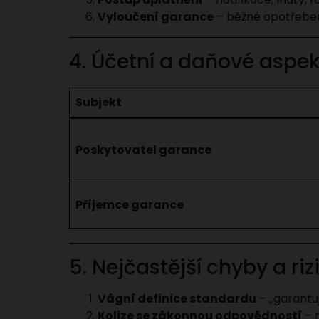
Vyloučení garance
– běžné opotřebení
4. Účetní a daňové aspek
Subjekt
Poskytovatel garance
Příjemce garance
5. Nejčastější chyby a riz
Vágní definice standardu
– „garantu
Kolize se zákonnou odpovědností
– n