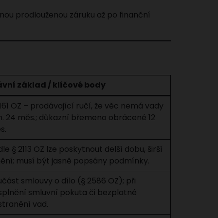
nou prodlouženou záruku až po finanční
ávní základ / klíčové body
161 OZ – prodávající ručí, že věc nemá vady
n. 24 měs.; důkazní břemeno obrácené 12
s.
le § 2113 OZ lze poskytnout delší dobu, širší
nění; musí být jasně popsány podmínky.
část smlouvy o dílo (§ 2586 OZ); při
splnění smluvní pokuta či bezplatné
stranění vad.