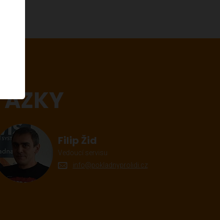
TÁZKY
Filip Žid
Vedoucí servisu
info@pokladnyprolidi.cz