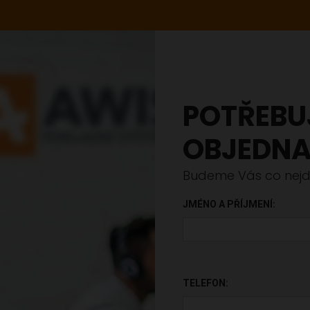
POTŘEBU
OBJEDNA
Budeme Vás co nejdř
JMÉNO A PŘÍJMENÍ:
PONECHTE TOTO POLE PR
TELEFON: