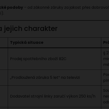
ické podoby
– od zákonné záruky za jakost přes dobrovol
í).
a jejich charakter
Typická situace
Pr
§ 2
Prodej spotřebního zboží B2C
mi
mě
Pod
„Prodloužená záruka 5 let“ na televizi
pl
Sou
Dodavatel strojní linky zaručí výkon 250 ks/h
ne
od