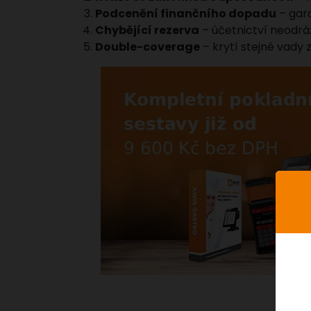
Podcenění finančního dopadu
– gar
Chybějící rezerva
– účetnictví neodrá
Double-coverage
– krytí stejné vady