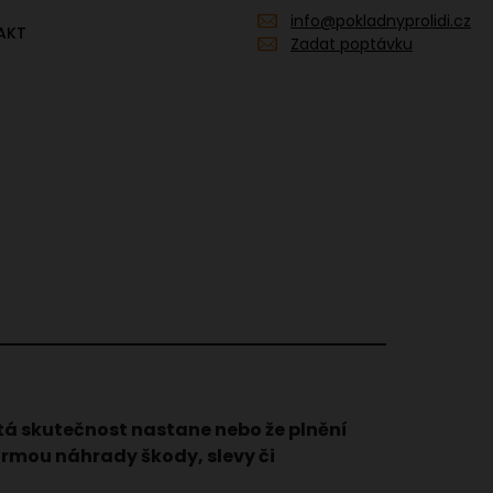
info@pokladnyprolidi.cz
AKT
Zadat poptávku
itá skutečnost nastane nebo že plnění
rmou náhrady škody, slevy či