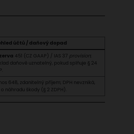
ehled účtů / daňový dopad
zerva
451 (CZ GAAP) / IAS 37
provision
;
klad daňově uznatelný, pokud splňuje § 24
P.
os 648, zdanitelný příjem; DPH nevzniká,
 o náhradu škody (§ 2 ZDPH).