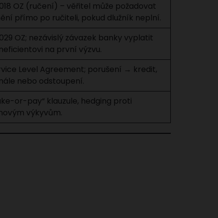
2018 OZ (ručení) – věřitel může požadovat
ění přímo po ručiteli, pokud dlužník neplní.
029 OZ; nezávislý závazek banky vyplatit
eficientovi na první výzvu.
rvice Level Agreement; porušení → kredit,
nále nebo odstoupení.
ke-or-pay“ klauzule, hedging proti
novým výkyvům.