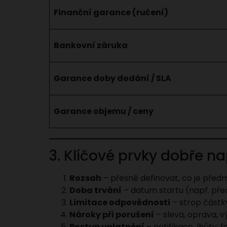
Finanční garance (ručení)
Bankovní záruka
Garance doby dodání / SLA
Garance objemu / ceny
3. Klíčové prvky dobře n
Rozsah
– přesně definovat, co je před
Doba trvání
– datum startu (např. pře
Limitace odpovědnosti
– strop částky
Nároky při porušení
– sleva, oprava, 
Postup uplatnění
– notifikace, lhůty,