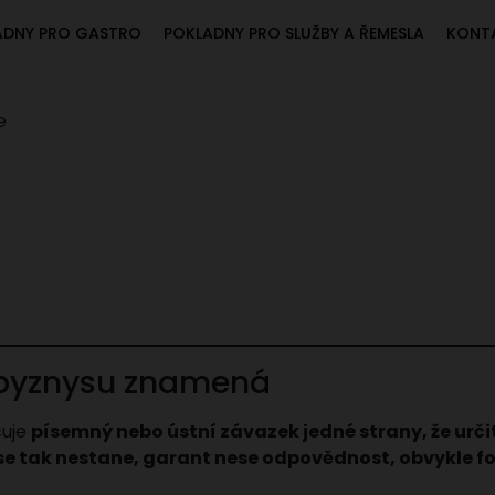
ADNY PRO GASTRO
POKLADNY PRO SLUŽBY A ŘEMESLA
KONT
e
v byznysu znamená
uje
písemný nebo ústní závazek jedné strany, že urč
e tak nestane, garant nese odpovědnost, obvykle fo