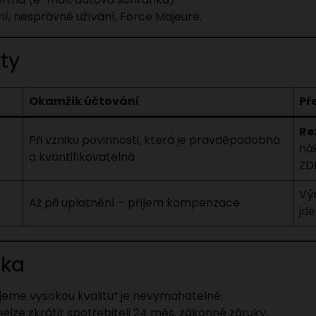
, nesprávné užívání, Force Majeure.
ty
Okamžik účtování
Př
Re
Při vzniku povinnosti, která je pravděpodobná
ná
a kvantifikovatelná
ZD
Výn
Až při uplatnění – příjem kompenzace
jde
ika
jeme vysokou kvalitu“ je nevymahatelné.
elze zkrátit spotřebiteli 24 měs. zákonné záruky.