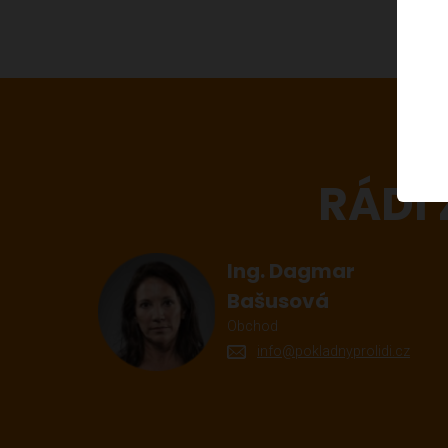
RÁDI
Ing. Dagmar
Bašusová
Obchod
info@pokladnyprolidi.cz