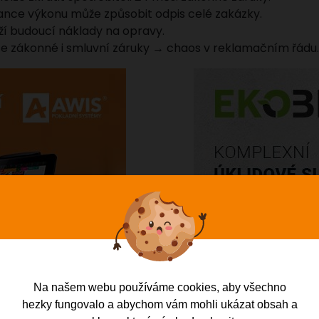
ance výkonu může způsobit odpis celé zakázky.
ží budoucí náklady na opravy.
 ze zákonné i smluvní záruky → chaos v reklamačním řádu.
Na našem webu používáme cookies, aby všechno
hezky fungovalo a abychom vám mohli ukázat obsah a