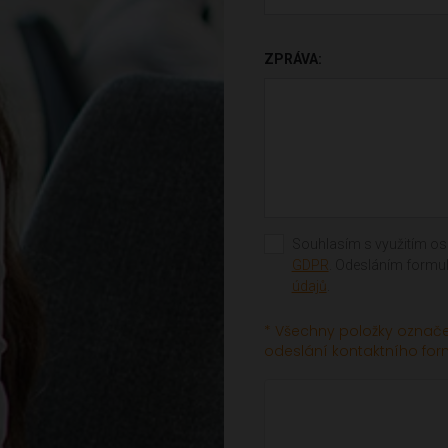
ZPRÁVA:
Souhlasím s využitím os.
GDPR
. Odesláním formul
údajů
.
* Všechny položky označe
odeslání kontaktního for