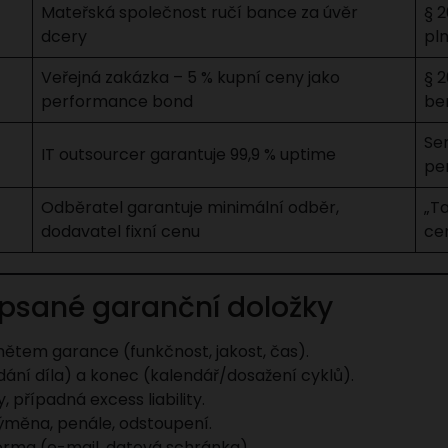
Mateřská společnost ručí bance za úvěr
§ 
dcery
pln
Veřejná zakázka – 5 % kupní ceny jako
§ 2
performance bond
ben
Se
IT outsourcer garantuje 99,9 % uptime
pe
Odběratel garantuje minimální odběr,
„Ta
dodavatel fixní cenu
ce
apsané garanční doložky
mětem garance (funkčnost, jakost, čas).
dání díla) a konec (kalendář/dosažení cyklů).
, případná excess liability.
výměna, penále, odstoupení.
 forma (e-mail, datová schránka).