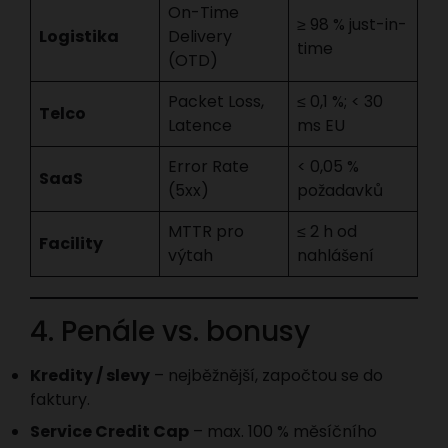
On-Time
≥ 98 % just-in-
Logistika
Delivery
time
(OTD)
Packet Loss,
≤ 0,1 %; < 30
Telco
Latence
ms EU
Error Rate
< 0,05 %
SaaS
(5xx)
požadavků
MTTR pro
≤ 2 h od
Facility
výtah
nahlášení
4. Penále vs. bonusy
Kredity / slevy
– nejběžnější, započtou se do
faktury.
Service Credit Cap
– max. 100 % měsíčního