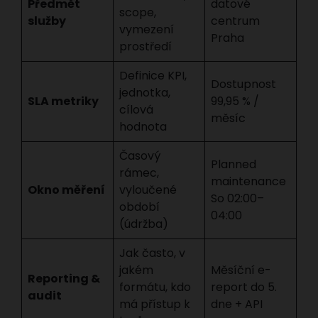
Předmět
datové
scope,
služby
centrum
vymezení
Praha
prostředí
Definice KPI,
Dostupnost
jednotka,
SLA metriky
99,95 % /
cílová
měsíc
hodnota
Časový
Planned
rámec,
maintenance
Okno měření
vyloučené
So 02:00–
období
04:00
(údržba)
Jak často, v
jakém
Měsíční e-
Reporting &
formátu, kdo
report do 5.
audit
má přístup k
dne + API