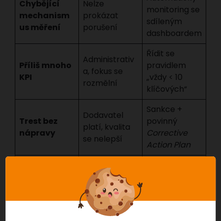
Chybějící
Nelze
monitoring se
mechanism
prokázat
sdíleným
us měření
porušení
dashboardem
Řídit se
Administrativ
Příliš mnoho
pravidlem
a, fokus se
KPI
„vždy < 10
rozmělní
klíčových“
Sankce +
Dodavatel
Trest bez
povinný
platí, kvalita
nápravy
Corrective
se nelepší
Action Plan
SLA jako
závazná
Právní
Nesoulad s
příloha
nevymahatel
kontraktem
smlouvy,
nost
stejná