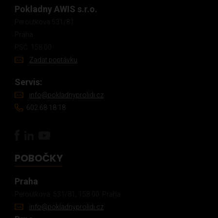
Pokladny AWIS s.r.o.
Peroutkova 531/81
Praha
PSČ: 158 00
Zadat poptávku
Servis:
info@pokladnyprolidi.cz
602 68 18 18
POBOČKY
Praha
Peroutkova 531/81, 158 00 Praha
info@pokladnyprolidi.cz