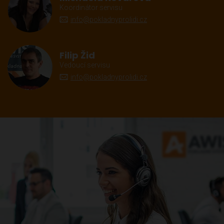
Koordinátor servisu
info@pokladnyprolidi.cz
Filip Žid
Vedoucí servisu
info@pokladnyprolidi.cz