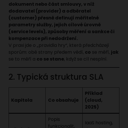
dokument nebo část smlouvy, v níž
dodavatel (provider) a odběratel
(customer) přesně definují měřitelné
parametry služby, jejich cílové úrovně
(service levels), způsoby měření a sankce či
kompenzace při nedodržení.
V praxi jde o „pravidla hry“, která předcházejí
sporům: obě strany předem vědí,
co
se měří,
jak
se to měří a
co se stane
, když se cíl nesplní.
2. Typická struktura SLA
Příklad
Kapitola
Co obsahuje
(cloud,
2025)
Popis
IaaS hosting,
funkcionalit,