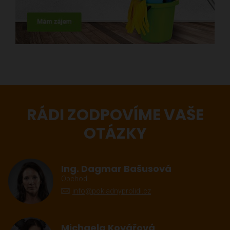
RÁDI ZODPOVÍME VAŠE
OTÁZKY
Ing. Dagmar Bašusová
Obchod
info@pokladnyprolidi.cz
Michaela Kovářová