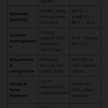
logům
Kredity, slevy,
99,5 % →
Remedia
odstupňovan
kredit 5 %; <
(penále)
é sankce
98 % → 20 %
Priority,
Incident
reakční (RT)
P1 RT = 15 min,
managemen
a vyřešení
RFT = 2 h
t
(RFT) časy
Bezpečnost
Šifrování,
AES-256 at-
&
backup, ISO
rest, 14denní
compliance
27001, GDPR
zálohy
Co se
Výluky &
DDoS nad 1
nepočítá do
force
Tb/s, válka,
nedostupnost
majeure
povodně
i