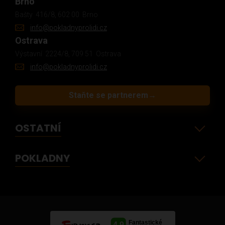
Brno
Bašty 416/8, 602 00 Brno
info@pokladnyprolidi.cz
Ostrava
Výstavní 2224/8, 709 51 Ostrava
info@pokladnyprolidi.cz
Staňte se partnerem
→
OSTATNÍ
POKLADNY