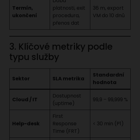
Doba
Termín,
platnosti, exit
36 m, export
ukončení
procedura,
VM do 10 dnů
přenos dat
3. Klíčové metriky podle
typu služby
Standardní
Sektor
SLA metrika
hodnota
Dostupnost
Cloud / IT
99,9 – 99,999 %
(uptime)
First
Help-desk
Response
< 30 min (P1)
Time (FRT)