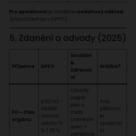
Pro společnost
je tantiéma
nedaňový náklad
(připočítává se v DPPO).
5. Zdanění a odvody (2025)
Sociální
&
Příjemce
DPFO
Srážka?
Zdravot
ní
Odvody
stejné
§ 6/1 b) –
Ano,
jako u
závislá
plátcem
FO – člen
mzdy
činnost,
je
orgánu
(zaměstn
záloha 15
společno
anec +
% / 23 %
st
zaměstna