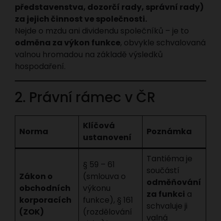
představenstva, dozorčí rady, správní rady)
za jejich činnost ve společnosti.
Nejde o mzdu ani dividendu společníků – je to
odměna za výkon funkce
, obvykle schvalovaná
valnou hromadou na základě výsledků
hospodaření.
2. Právní rámec v ČR
Klíčová
Norma
Poznámka
ustanovení
Tantiéma je
§ 59 – 61
součástí
Zákon o
(smlouva o
odměňování
obchodních
výkonu
za funkci
a
korporacích
funkce), § 161
schvaluje ji
(ZOK)
(rozdělování
valná