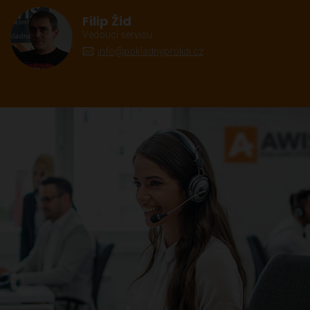
Filip Žid
Vedoucí servisu
info@pokladnyprolidi.cz