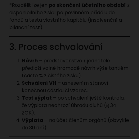
*Rozdělit lze jen
po skončení účetního období
z
disponibilního zisku po povinném přídělu do
fondů a testu vlastního kapitálu (insolvenční a
bilanční test).
3. Proces schvalování
Návrh
– představenstvo / jednatelé
předloží valné hromadě návrh výše tantiém
(často % z čistého zisku).
Schválení VH
– usnesením stanoví
konečnou částku či vzorec.
Test výplat
– po schválení ještě kontrola,
že výplata neohrozí úhradu dluhů (§ 34
ZOK).
Výplata
– na účet členům orgánů (obvykle
do 30 dní).