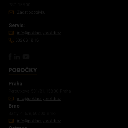
PSČ: 158 00
Zadat poptávku
Servis:
info@pokladnyprolidi.cz
602 68 18 18
POBOČKY
Praha
Peroutkova 531/81, 158 00 Praha
info@pokladnyprolidi.cz
Brno
Bašty 416/8, 602 00 Brno
info@pokladnyprolidi.cz