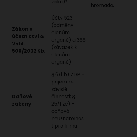
zisku)*
hromada.
Účty 523
(odměny
Zákon o
členům
účetnictví &
orgánů) a 366
Vyhl.
(závazek k
500/2002 Sb.
členům
orgánů)
§ 6/1 b) ZDP –
příjem ze
závislé
Daňové
činnosti; §
zákony
25/1 zc) –
daňová
neuznatelnos
t pro firmu