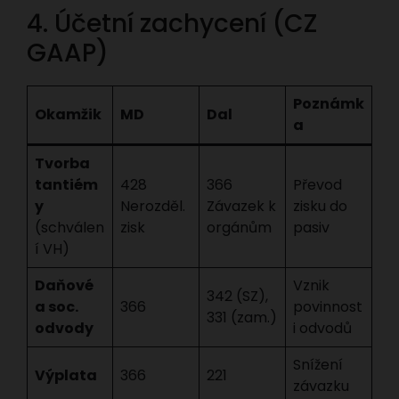
4. Účetní zachycení (CZ
GAAP)
Poznámk
Okamžik
MD
Dal
a
Tvorba
tantiém
428
366
Převod
y
Nerozděl.
Závazek k
zisku do
(schválen
zisk
orgánům
pasiv
í VH)
Daňové
Vznik
342 (SZ),
a soc.
366
povinnost
331 (zam.)
odvody
i odvodů
Snížení
Výplata
366
221
závazku