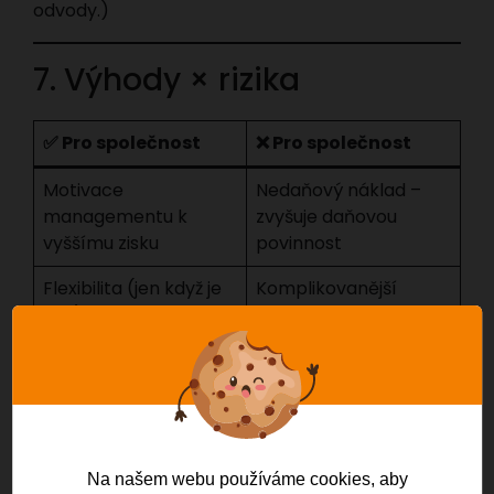
odvody.)
7. Výhody × rizika
✅ Pro společnost
❌ Pro společnost
Motivace
Nedaňový náklad –
managementu k
zvyšuje daňovou
vyššímu zisku
povinnost
Flexibilita (jen když je
Komplikovanější
zisk)
výpočty, testy výplaty
Negativní optika
Snadné nastavení KPI
akcionářů při nízkém
(EBITDA, čistý zisk)
vlastním kapitálu
Na našem webu používáme cookies, aby