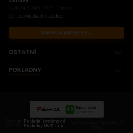
Ostrava
Výstavní 2224/8, 709 51 Ostrava
info@pokladnyprolidi.cz
Staňte se partnerem
→
OSTATNÍ
POKLADNY
Copyright
Pokladní systémy od
MOTTO: "Pokladna může být i
© 2026
Pokladny AWIS s.r.o.
parťák"