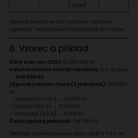
vatel)
Daňové odvody se řeší mzdovou mzdovou
agendou; nepotřebujete Rodičovský test apod.
6. Vzorec a příklad
Čistý zisk roku 2024:
12 000 000 Kč
Valná hromada schválí tantiému:
5 % ze zisku
→
600 000 Kč
Výpočet jednoho člena (3 jednatelé):
200 000
Kč
– Záloha DPFO 15 % → 30 000 Kč
– Sociální (6,5 %) → 13 000 Kč
– Zdravotní (4,5 %) → 9 000 Kč
Čistá výplata jednateli:
148 000 Kč
(Náklady zaměstnavatele navíc: 24,8 % + 9 % na