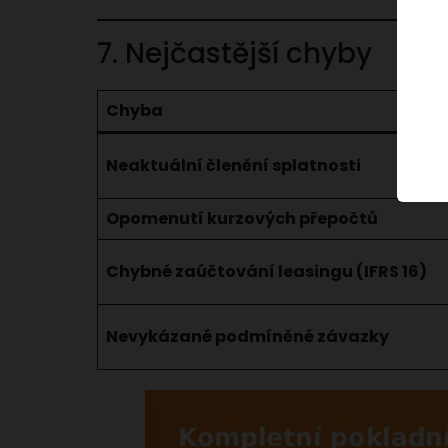
7. Nejčastější chyby
Chyba
Neaktuální členění splatnosti
Opomenutí kurzových přepočtů
Chybné zaúčtování leasingu (IFRS 16)
Nevykázané podmíněné závazky