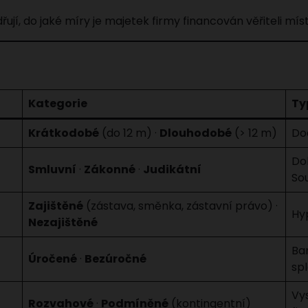
řují, do jaké míry je majetek firmy financován věřiteli míst
Kategorie
Ty
Krátkodobé
(do 12 m) ·
Dlouhodobé
(> 12 m)
Do
Do
Smluvní
·
Zákonné
·
Judikátní
So
Zajištěné
(zástava, směnka, zástavní právo) ·
Hy
Nezajištěné
Ban
Úročené
·
Bezúročné
spl
Vy
Rozvahové
·
Podmíněné
(kontingentní)