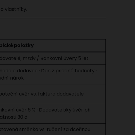
o vlastníky.
pické položky
davatelé, mzdy / Bankovní úvěry 5 let
hoda o dodávce · Daň z přidané hodnoty ·
udní nárok
poteční úvěr vs. faktura dodavatele
kovní úvěr 6 % · Dodavatelský úvěr při
atnosti 30 d
stavená směnka vs. ručení za dceřinou