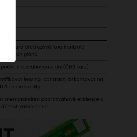
evence
ll-forward před uzávěrkou; kontrola
látkových plánů
epočet k rozvahovému dni (ČNB kurz)
ntifikovat leasing-contract, diskontovat na
 & Lease liability
st memorandum podrozvahové evidence a
S 37 test každoročně