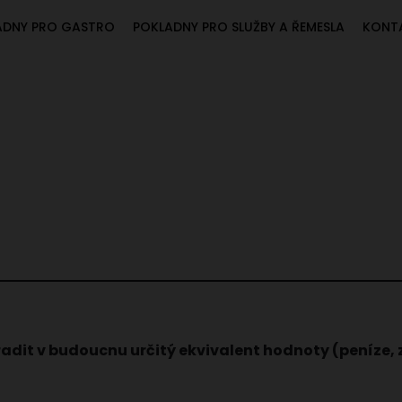
ADNY PRO GASTRO
POKLADNY PRO SLUŽBY A ŘEMESLA
KONT
adit v budoucnu určitý ekvivalent hodnoty (peníze, zb