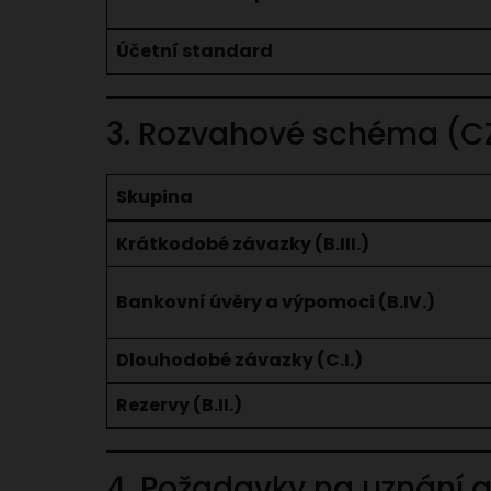
Účetní standard
3. Rozvahové schéma (C
Skupina
Krátkodobé závazky (B.III.)
Bankovní úvěry a výpomoci (B.IV.)
Dlouhodobé závazky (C.I.)
Rezervy (B.II.)
4. Požadavky na uznání 