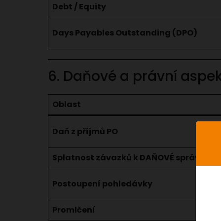
Debt / Equity
Days Payables Outstanding (DPO)
6. Daňové a právní aspe
Oblast
Daň z příjmů PO
Splatnost závazků k DAŇOVÉ správě
Postoupení pohledávky
Promlčení