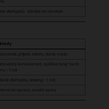
rmu
ise dluhopisů · Záruka na výrobek
íklady
avatelé, přijaté zálohy, daně, mzdy
átkodobý kontokorent, splátka long-term
ru < 1 rok
ané dluhopisy, leasing > 1 rok
zerva na opravy, soudní spory