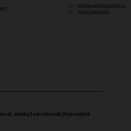
info@pokladnyprolidi.cz
AKT
Zadat poptávku
oží, služby) na základě již proběhlé