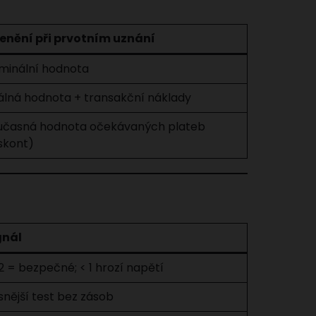
enění při prvotním uznání
minální hodnota
álná hodnota + transakční náklady
učasná hodnota očekávaných plateb
skont)
gnál
,2 = bezpečné; < 1 hrozí napětí
snější test bez zásob