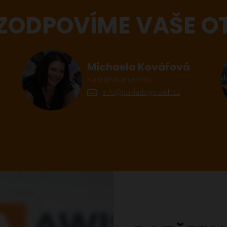
 ZODPOVÍME VAŠE O
Michaela Kovářová
Koordinátor servisu
info@pokladnyprolidi.cz