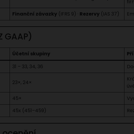
fi
Finanční závazky
(IFRS 9) ·
Rezervy
(IAS 37)
Em
Z GAAP)
Účetní skupiny
Př
31 – 33, 34, 36
Dod
Kr
23×, 24×
úvě
45×
Vyd
45x (451–459)
Re
a ocenění