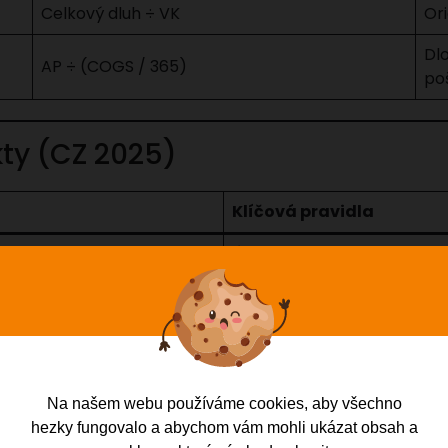
Celkový dluh ÷ VK
Ori
Dl
AP ÷ (COGS / 365)
po
kty (CZ 2025)
Klíčová pravidla
Úroky z úvěrů daňově uznat
w). Bezúročné půjčky od sp
Dernier zákon 2019/2024 fi
Zákon o NPL 85/2024: ochra
úvěrů.
Na našem webu používáme cookies, aby všechno
Obecná lhůta 3 roky (§ 629 
hezky fungovalo a abychom vám mohli ukázat obsah a