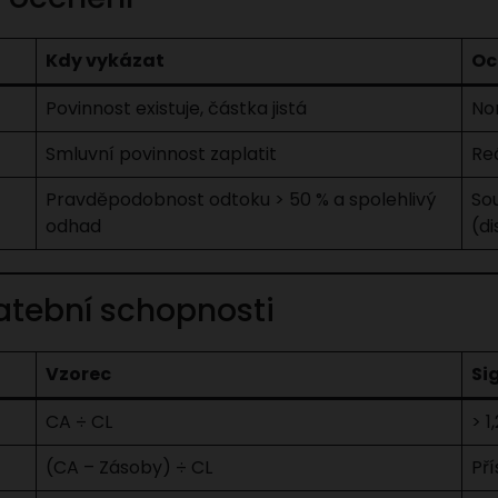
Kdy vykázat
Oc
Povinnost existuje, částka jistá
No
Smluvní povinnost zaplatit
Re
Pravděpodobnost odtoku > 50 % a spolehlivý
So
odhad
(di
platební schopnosti
Vzorec
Si
CA ÷ CL
> 1
(CA – Zásoby) ÷ CL
Pří