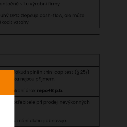
entačně < 1 u výrobní firmy
ouhý DPO zlepšuje cash-flow, ale může
škodit vztahy
elné, pokud splněn thin-cap test (§ 25/1
olečníka nejsou příjmem.
xuje sankční úrok
repo+8 p.b.
na spotřebitele při prodeji nevýkonných
NOZ); uznání dluhu ji obnovuje.