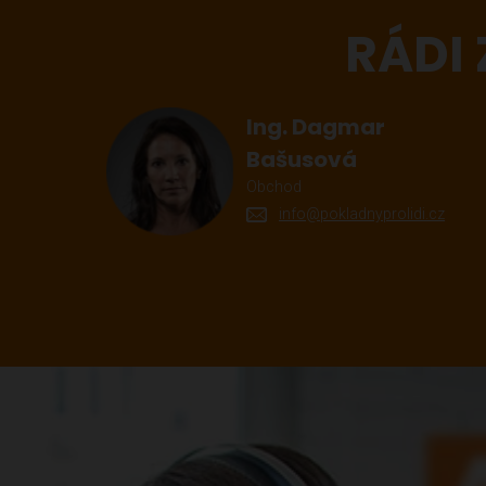
RÁDI
Ing. Dagmar
Bašusová
Obchod
info@pokladnyprolidi.cz