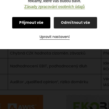
reklamy, které vás budou bavit.
Zásady zpracování osobních údajů
Přijmout vše
Odmítnout vše
Důsledek
Pr
Upravit nastavení
Podhodnocený krátkodobý dluh, zkreslená
Ro
likvidita
sp
Chybná CZK hodnota cizoměn. závazků
Př
Ide
Nadhodnocení EBIT, podhodnocený dluh
ROU
Vé
Auditor „qualified opinion“, riziko doměrku
IA