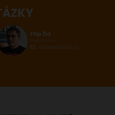
TÁZKY
Filip Žid
Vedoucí servisu
info@pokladnyprolidi.cz