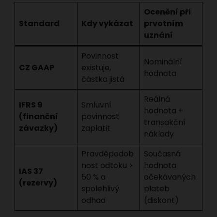
Ocenění při
Standard
Kdy vykázat
prvotním
uznání
Povinnost
Nominální
CZ GAAP
existuje,
hodnota
částka jistá
Reálná
IFRS 9
Smluvní
hodnota +
(finanční
povinnost
transakční
závazky)
zaplatit
náklady
Pravděpodob
Současná
nost odtoku >
hodnota
IAS 37
50 % a
očekávaných
(rezervy)
spolehlivý
plateb
odhad
(diskont)