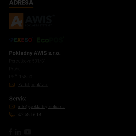
ADRESA
Pokladny AWIS s.r.o.
Peroutkova 531/81
Praha
PSČ: 158 00
Zadat poptávku
Servis:
info@pokladnyprolidi.cz
602 68 18 18