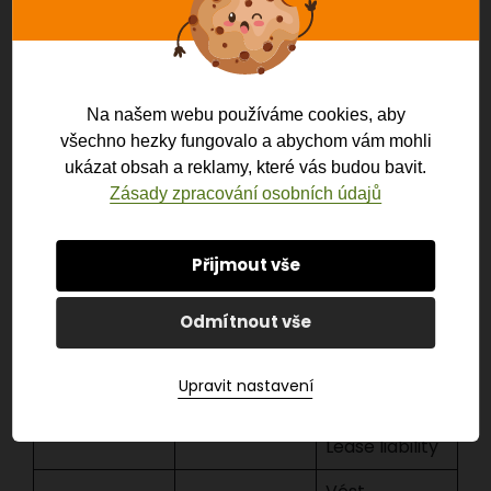
Roll-forward
Podhodnocen
před
Neaktuální
ý krátkodobý
uzávěrkou;
členění
dluh,
kontrola
splatnosti
zkreslená
Na našem webu používáme cookies, aby
splátkových
likvidita
všechno hezky fungovalo a abychom vám mohli
plánů
ukázat obsah a reklamy, které vás budou bavit.
Chybná CZK
Zásady zpracování osobních údajů
Opomenutí
Přepočet k
hodnota
kurzových
rozvahovému
cizoměn.
přepočtů
dni (ČNB kurz)
Přijmout vše
závazků
Identifikovat
Odmítnout vše
Chybné
Nadhodnocen
leasing-
zaúčtování
í EBIT,
contract,
Upravit nastavení
leasingu
podhodnocen
diskontovat
(IFRS 16)
ý dluh
na ROU &
Lease liability