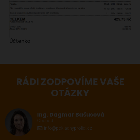
Účtenka
RÁDI ZODPOVÍME VAŠE
OTÁZKY
Ing. Dagmar Bašusová
Obchod
info@pokladnyprolidi.cz