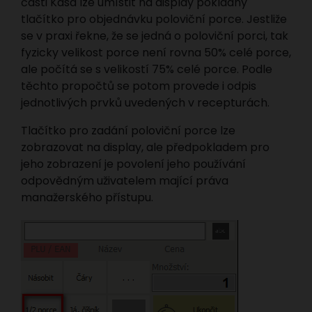
části Kasa lze umístit na display pokladny
tlačítko pro objednávku poloviční porce. Jestliže
se v praxi řekne, že se jedná o poloviční porci, tak
fyzicky velikost porce není rovna 50% celé porce,
ale počítá se s velikostí 75% celé porce. Podle
těchto propočtů se potom provede i odpis
jednotlivých prvků uvedených v recepturách.
Tlačítko pro zadání poloviční porce lze
zobrazovat na display, ale předpokladem pro
jeho zobrazení je povolení jeho používání
odpovědným uživatelem mající práva
manažerského přístupu.