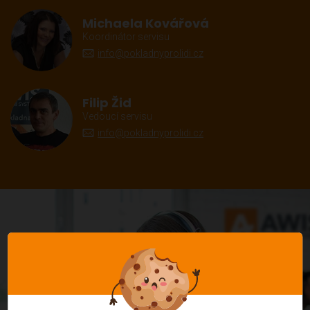
Michaela Kovářová
Koordinátor servisu
info@pokladnyprolidi.cz
Filip Žid
Vedoucí servisu
info@pokladnyprolidi.cz