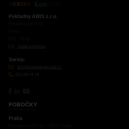
Pokladny AWIS s.r.o.
Peroutkova 531/81
Praha
PSČ: 158 00
Zadat poptávku
Servis:
info@pokladnyprolidi.cz
602 68 18 18
POBOČKY
Praha
Peroutkova 531/81, 158 00 Praha