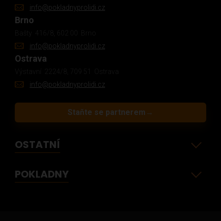
info@pokladnyprolidi.cz
Brno
Bašty 416/8, 602 00 Brno
info@pokladnyprolidi.cz
Ostrava
Výstavní 2224/8, 709 51 Ostrava
info@pokladnyprolidi.cz
Staňte se partnerem
→
OSTATNÍ
POKLADNY