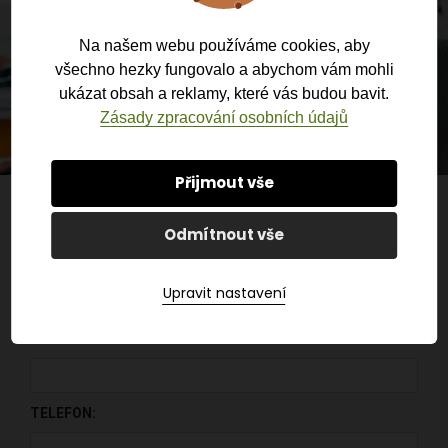
Na našem webu používáme cookies, aby
všechno hezky fungovalo a abychom vám mohli
ukázat obsah a reklamy, které vás budou bavit.
Zásady zpracování osobních údajů
Přijmout vše
POTŘEBUJETE PORADIT?
Odmítnout vše
OBJEDNAT POKLADNU?
Upravit nastavení
Budeme Vás co nejdříve kontaktovat zpět.
JMÉNO A PŘÍJMENÍ:
PONECHTE TOTO POLE PRÁZDNÉ.
TELEFON: