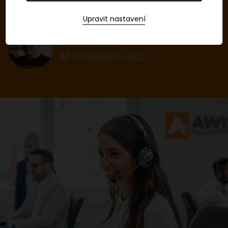
Upravit nastavení
Filip Žid
Vedoucí servisu
info@pokladnyprolidi.cz