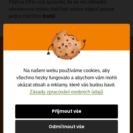
Plátce DPH, což způsobí, že se na základní
obrazovce místo tlačítek sazby objeví pouze
jedno tlačítko
Další
.
RÁDI ZODPOVÍME VAŠE
OTÁZKY
Na našem webu používáme cookies, aby
všechno hezky fungovalo a abychom vám mohli
Ing. Dagmar Bašusová
ukázat obsah a reklamy, které vás budou bavit.
Obchod
Zásady zpracování osobních údajů
info@pokladnyprolidi.cz
Přijmout vše
Michaela Kovářová
Koordinátor servisu
Odmítnout vše
info@pokladnyprolidi.cz