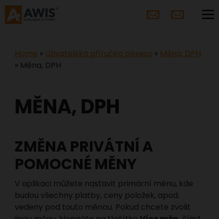
Home
»
Uživatelská příručka pexeso
»
Měna, DPH
»
Měna, DPH
MĚNA, DPH
ZMĚNA PRIVÁTNÍ A
POMOCNÉ MĚNY
V aplikaci můžete nastavit primární měnu, kde
budou všechny platby, ceny položek, apod.
vedeny pod touto měnou. Pokud chcete zvolit
jinou měnu, klepněte na tlačítko
Více měn
, čímž