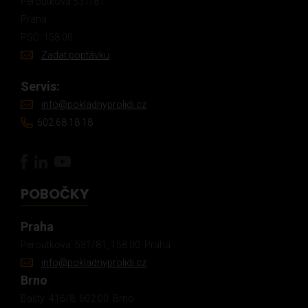
Peroutkova 531/81
Praha
PSČ: 158 00
Zadat poptávku
Servis:
info@pokladnyprolidi.cz
602 68 18 18
POBOČKY
Praha
Peroutkova 531/81, 158 00 Praha
info@pokladnyprolidi.cz
Brno
Bašty 416/8, 602 00 Brno