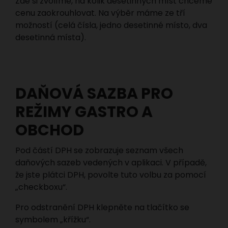
Zde si zvolíme, na kolik desetinných míst chceme
cenu zaokrouhlovat. Na výběr máme ze tří
možností (celá čísla, jedno desetinné místo, dva
desetinná místa).
DAŇOVÁ SAZBA PRO
REŽIMY GASTRO A
OBCHOD
Pod částí DPH se zobrazuje seznam všech
daňových sazeb vedených v aplikaci. V případě,
že jste plátci DPH, povolte tuto volbu za pomocí
„checkboxu“.
Pro odstranění DPH klepněte na tlačítko se
symbolem „křížku“.