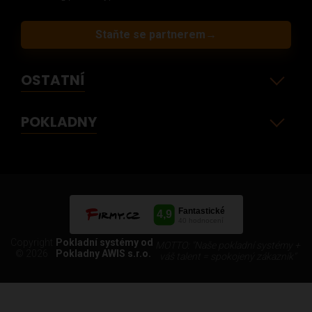
Staňte se partnerem
→
OSTATNÍ
POKLADNY
Copyright
Pokladní systémy od
MOTTO: "Naše pokladní systémy +
© 2026
Pokladny AWIS s.r.o.
váš talent = spokojený zákazník"