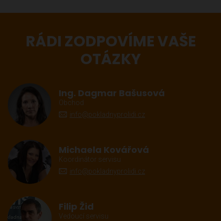
RÁDI ZODPOVÍME VAŠE
OTÁZKY
Ing. Dagmar Bašusová
Obchod
info@pokladnyprolidi.cz
Michaela Kovářová
Koordinátor servisu
info@pokladnyprolidi.cz
Filip Žid
Vedoucí servisu