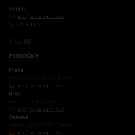
Servis:
info@pokladnyprolidi.cz
602 68 18 18
POBOČKY
Praha
Peroutkova 531/81, 158 00 Praha
info@pokladnyprolidi.cz
Brno
Bašty 416/8, 602 00 Brno
info@pokladnyprolidi.cz
Ostrava
Výstavní 2224/8, 709 51 Ostrava
info@pokladnyprolidi.cz