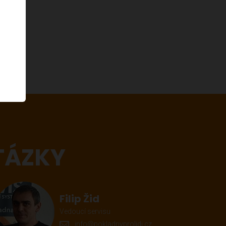
TÁZKY
Filip Žid
Vedoucí servisu
info@pokladnyprolidi.cz