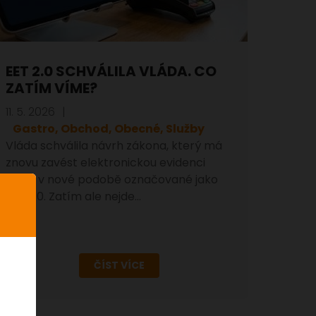
EET 2.0 SCHVÁLILA VLÁDA. CO
ZATÍM VÍME?
11. 5. 2026
Gastro, Obchod, Obecné, Služby
Vláda schválila návrh zákona, který má
znovu zavést elektronickou evidenci
tržeb v nové podobě označované jako
EET 2.0. Zatím ale nejde…
ČÍST VÍCE