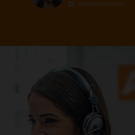
info@pokladnyprolidi.cz