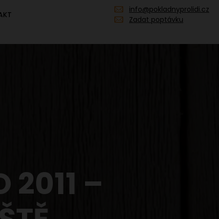
info@pokladnyprolidi.cz
AKT
Zadat poptávku
 2011 –
ŠTĚ