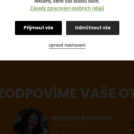
reklamy, které vás budou bavit.
Zásady zpracování osobních údajů
ZOBRAZIT VŠECHNY AKTUALITY
Přijmout vše
Odmítnout vše
Upravit nastavení
 ZODPOVÍME VAŠE O
Michaela Kovářová
Koordinátor servisu
info@pokladnyprolidi.cz