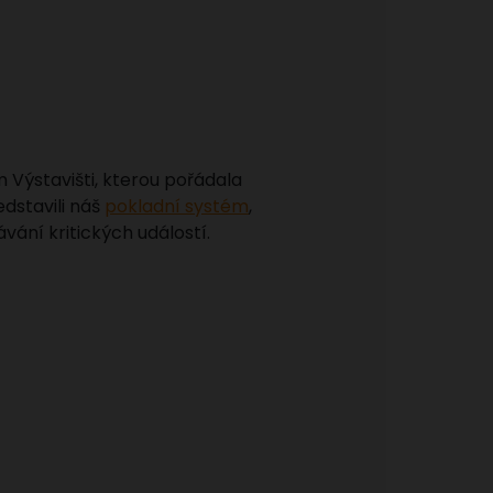
m Výstavišti, kterou pořádala
edstavili náš
pokladní systém
,
ání kritických událostí.