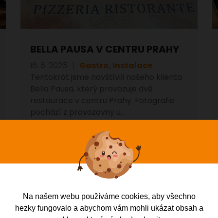
BELLA PAUSA V CENTRU PRAHY
16. 6. 2026
Gastro, Instalace
Tentokrát jsme navštívili našeho klienta
Bella Pausa, který provozuje dvě
restaurace v centru Prahy. Fotografie
pochází z provozovny u…
ČÍST VÍCE
Na našem webu používáme cookies, aby všechno
hezky fungovalo a abychom vám mohli ukázat obsah a