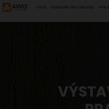
ÚVOD
POKLADNY PRO OBCHOD
POKL
VÝSTAV
PR