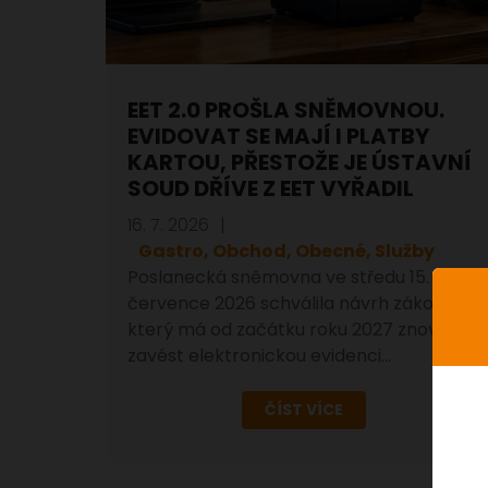
EET 2.0 PROŠLA SNĚMOVNOU.
EVIDOVAT SE MAJÍ I PLATBY
KARTOU, PŘESTOŽE JE ÚSTAVNÍ
SOUD DŘÍVE Z EET VYŘADIL
16. 7. 2026
Gastro, Obchod, Obecné, Služby
Poslanecká sněmovna ve středu 15.
července 2026 schválila návrh zákona,
který má od začátku roku 2027 znovu
zavést elektronickou evidenci…
ČÍST VÍCE