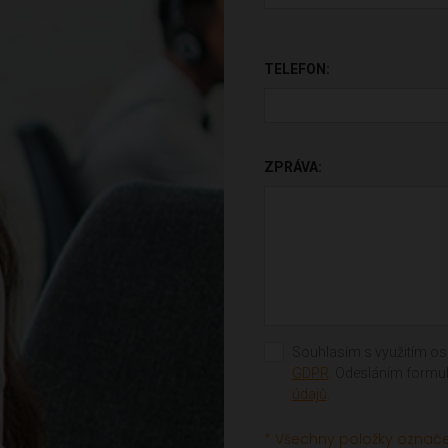
PONECHTE TOTO POLE PR
TELEFON:
ZPRÁVA:
Souhlasím s využitím os.
GDPR
. Odesláním formul
údajů
.
* Všechny položky označe