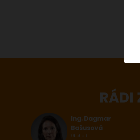
RÁDI
Ing. Dagmar
Bašusová
Obchod