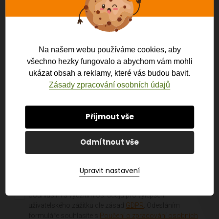
JMÉNO A PŘÍJMENÍ:
PONECHTE TOTO POLE PRÁZDNÉ.
TELEFON:
Na našem webu používáme cookies, aby
všechno hezky fungovalo a abychom vám mohli
ukázat obsah a reklamy, které vás budou bavit.
EMAIL:
Zásady zpracování osobních údajů
ZPRÁVA:
Přijmout vše
Odmítnout vše
Upravit nastavení
Souhlasím s využitím os. údajů pro vylepšení
uživatelského zážitku dle zásad
GDPR
. Odesláním
formuláře souhlasíte s
Poučení o zpracování osobních