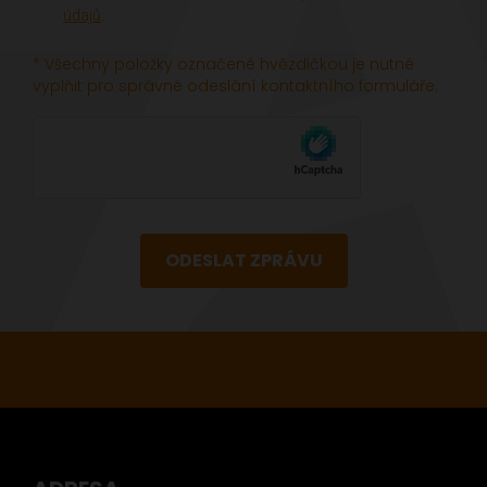
údajů
.
* Všechny položky označené hvězdičkou je nutné
vyplňit pro správné odeslání kontaktního formuláře.
ODESLAT ZPRÁVU