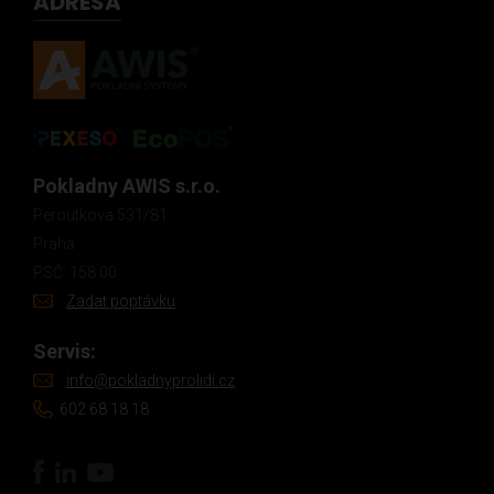
ADRESA
Pokladny AWIS s.r.o.
Peroutkova 531/81
Praha
PSČ: 158 00
Zadat poptávku
Servis:
info@pokladnyprolidi.cz
602 68 18 18