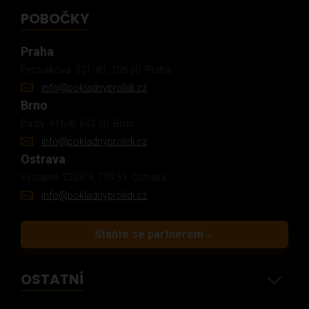
POBOČKY
Praha
Peroutkova 531/81, 158 00 Praha
info@pokladnyprolidi.cz
Brno
Bašty 416/8, 602 00 Brno
info@pokladnyprolidi.cz
Ostrava
Výstavní 2224/8, 709 51 Ostrava
info@pokladnyprolidi.cz
Staňte se partnerem
→
OSTATNÍ