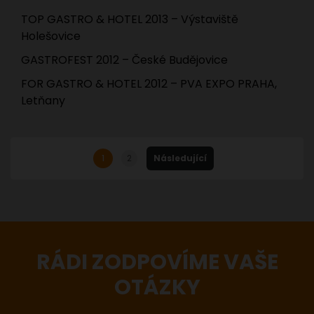
TOP GASTRO & HOTEL 2013 – Výstaviště
Holešovice
GASTROFEST 2012 – České Budějovice
FOR GASTRO & HOTEL 2012 – PVA EXPO PRAHA,
Letňany
1
2
Následující
STRÁNKOVÁNÍ
PŘÍSPĚVKŮ
RÁDI ZODPOVÍME VAŠE
OTÁZKY