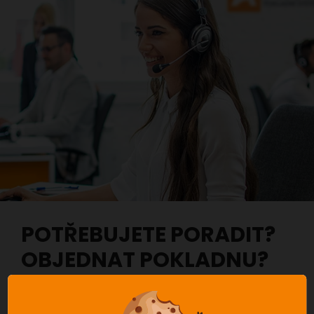
POTŘEBUJETE PORADIT?
OBJEDNAT POKLADNU?
Budeme Vás co nejdříve kontaktovat zpět.