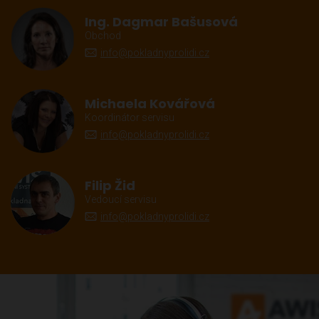
Ing. Dagmar Bašusová
Obchod
info@pokladnyprolidi.cz
Michaela Kovářová
Koordinátor servisu
info@pokladnyprolidi.cz
Filip Žid
Vedoucí servisu
info@pokladnyprolidi.cz